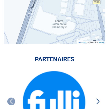
Leaflet
|
© 1987-2025
HERE
PARTENAIRES