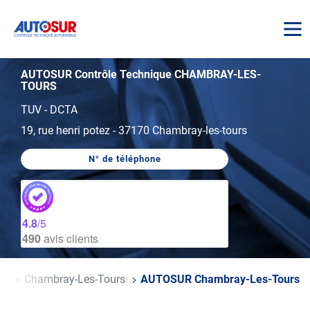
AUTOSUR
AUTOSUR Contrôle Technique CHAMBRAY-LES-
TOURS
TUV - DCTA
19, rue henri potez
-
37170 Chambray-les-tours
N° de téléphone
AFFICHER
LE
NUMÉRO
DE
TÉLÉPHONE
DU
4.8
/5
CENTRE
490
avis clients
AUTOSUR
CHAMBRAY-
LES-
TOURS
ire
Chambray-Les-Tours
AUTOSUR Chambray-Les-Tours