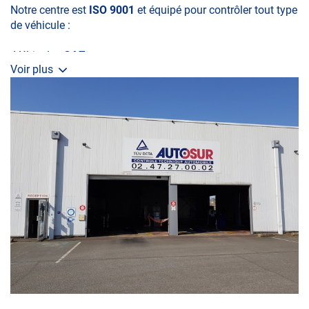
Notre centre est
ISO 9001
et équipé pour contrôler tout type
de véhicule :
•Véhicules
GAZ
Voir plus
•Véhicule
4x4
•Véhicules
collection (Autosur Classic, Partenaire FFVE)
•Camping Car et Gros Volume
Pour connaître l’état de votre véhicule à tout moment,
découvrez les différentes prestations de contrôle technique
du
centre Autosur CHAMBRAY LES TOURS
:
•La visite initiale
•La Contre-visite
•Le Contrôle Complémentaire pollution