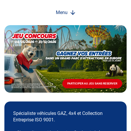
Menu
Opération
spéciale
Mai
-
Décembre
2026
-
Locations
PARTICIPER AU JEU SANS RESERVER
PARTICIPER
AU
JEU
SANS
RESERVER
Spécialiste véhicules GAZ, 4x4 et Collection
Entreprise ISO 9001.