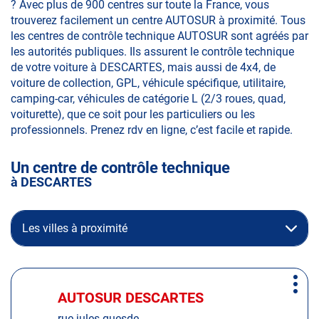
? Avec plus de 900 centres sur toute la France, vous
trouverez facilement un centre AUTOSUR à proximité. Tous
les centres de contrôle technique AUTOSUR sont agréés par
les autorités publiques. Ils assurent le contrôle technique
de votre voiture à DESCARTES, mais aussi de 4x4, de
voiture de collection, GPL, véhicule spécifique, utilitaire,
camping-car, véhicules de catégorie L (2/3 roues, quad,
voiturette), que ce soit pour les particuliers ou les
professionnels. Prenez rdv en ligne, c’est facile et rapide.
Un centre de contrôle technique
à DESCARTES
Les villes à proximité
Appuyer
Plus
sur
AUTOSUR DESCARTES
Centre
d'op
la
:
rue jules guesde