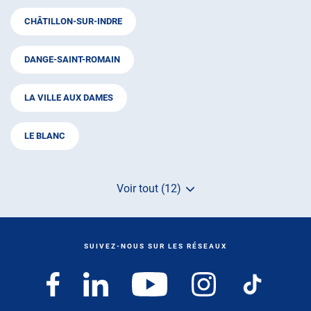
CHÂTILLON-SUR-INDRE
DANGE-SAINT-ROMAIN
LA VILLE AUX DAMES
LE BLANC
Voir tout (12)
de
points
de
vente
de
SUIVEZ-NOUS SUR LES RÉSEAUX
AUTOSUR