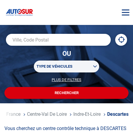
AUTOSUR
À
,
Ville,
proxi
trouv
Code
OU
un
Postal
centr
Sélectionner
AUTO
TYPE DE VÉHICULES
un
ou
PLUS DE FILTRES
POUR
plusieurs
PERSONNALISER
filtre(s)
VOTRE
RECHERCHER
UN
RECHERCHE
de
CENTRE
recherche
AUTOSUR
ccueil
France
Centre-Val De Loire
Indre-Et-Loire
Descartes
Vous cherchez un centre contrôle technique à DESCARTES