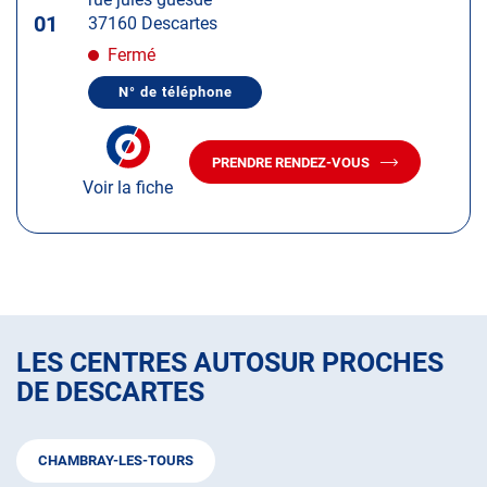
touche
01
37160 Descartes
ENTRÉE
pour
Fermé
obtenir
N° de téléphone
de
AFFICHER
LE
plus
NUMÉRO
amples
DE
PRENDRE RENDEZ-VOUS
TÉLÉPHONE
AVEC
informations
DU
Voir la fiche
LE
CENTRE
CENTRE
AUTOSUR
AUTOSUR
DESCARTES
DESCARTES
LES CENTRES AUTOSUR PROCHES
DE DESCARTES
CHAMBRAY-LES-TOURS