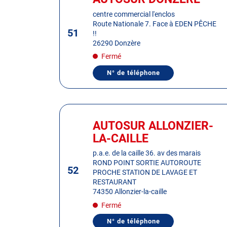
MAURS
la
:
centre commercial l'enclos
touche
Route Nationale 7. Face à EDEN PÊCHE
ENTRÉE
51
!!
pour
26290 Donzère
obtenir
Fermé
de
plus
N° de téléphone
AFFICHER
amples
LE
NUMÉRO
informations
DE
TÉLÉPHONE
Appuyer
DU
sur
CENTRE
AUTOSUR ALLONZIER-
Centre
AUTOSUR
la
:
LA-CAILLE
DONZÈRE
touche
ENTRÉE
p.a.e. de la caille 36. av des marais
ROND POINT SORTIE AUTOROUTE
pour
52
PROCHE STATION DE LAVAGE ET
obtenir
RESTAURANT
de
74350 Allonzier-la-caille
plus
Fermé
amples
informations
N° de téléphone
AFFICHER