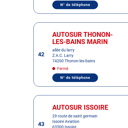
de
N° de téléphone
AFFICHER
plus
LE
amples
NUMÉRO
DE
informations
TÉLÉPHONE
Appuyer
DU
sur
CENTRE
AUTOSUR THONON-
Centre
AUTOSUR
la
:
LES-BAINS MARIN
AIX-
touche
LES-
BAINS
ENTRÉE
allée du larry
42
Z.A.C. Larry
pour
74200 Thonon-les-bains
obtenir
Fermé
de
plus
N° de téléphone
AFFICHER
amples
LE
informations
NUMÉRO
DE
TÉLÉPHONE
Appuyer
DU
sur
CENTRE
AUTOSUR ISSOIRE
Centre
AUTOSUR
la
:
THONON-
29 route de saint germain
touche
LES-
Issoire Aviation
BAINS
43
ENTRÉE
63500 Issoire
MARIN