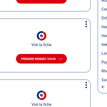
Ar
AVEC
LE
Can
CENTRE
AUTOSUR
Dr
AIX-
LES-
Plus
Hau
BAINS
d'options
Ha
Isè
Voir la fiche
Loi
PRENDRE RENDEZ-VOUS
AVEC
Pu
LE
CENTRE
Rh
AUTOSUR
THONON-
Sa
LES-
BAINS
Plus
MARIN
d'options
Voir la fiche