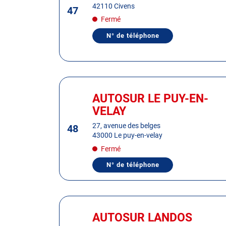
42110 Civens
47
ENTRÉE
Fermé
pour
obtenir
N° de téléphone
AFFICHER
de
LE
plus
NUMÉRO
DE
amples
TÉLÉPHONE
informations
DU
Appuyer
CENTRE
AUTOSUR
sur
AUTOSUR LE PUY-EN-
Centre
CIVENS
la
:
VELAY
touche
ENTRÉE
27, avenue des belges
48
43000 Le puy-en-velay
pour
obtenir
Fermé
de
N° de téléphone
AFFICHER
plus
LE
amples
NUMÉRO
DE
informations
TÉLÉPHONE
Appuyer
DU
sur
CENTRE
AUTOSUR LANDOS
Centre
AUTOSUR
la