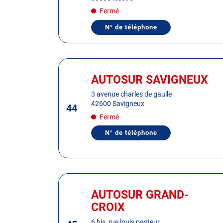
pour
Fermé
obtenir
de
N° de téléphone
AFFICHER
plus
LE
NUMÉRO
amples
DE
informations
TÉLÉPHONE
Appuyer
DU
sur
CENTRE
AUTOSUR SAVIGNEUX
Centre
AUTOSUR
la
:
ISSOIRE
3 avenue charles de gaulle
touche
42600 Savigneux
44
ENTRÉE
Fermé
pour
obtenir
N° de téléphone
AFFICHER
de
LE
plus
NUMÉRO
DE
amples
TÉLÉPHONE
informations
DU
Appuyer
CENTRE
AUTOSUR
sur
AUTOSUR GRAND-
Centre
SAVIGNEUX
la
:
CROIX
touche
ENTRÉE
6 bis, rue louis pasteur