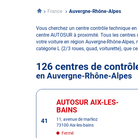
Accueil
France
Auvergne-Rhône-Alpes
Vous cherchez un centre contrôle technique en 
centre AUTOSUR à proximité. Tous les centres d
votre voiture en région Auvergne-Rhône-Alpes, ma
catégorie L (2/3 roues, quad, voiturette), que ce 
126 centres de contrôl
en Auvergne-Rhône-Alpes
Appuyer
sur
AUTOSUR AIX-LES-
Centre
la
:
BAINS
touche
ENTRÉE
11, avenue de marlioz
41
73100 Aix-les-bains
pour
obtenir
Fermé