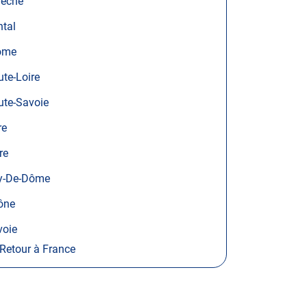
dèche
tal
ôme
te-Loire
ute-Savoie
re
re
y-De-Dôme
ône
voie
Retour à France