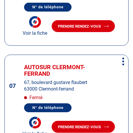
de
N° de téléphone
plus
AFFICHER
LE
amples
NUMÉRO
informations
DE
PRENDRE RENDEZ-VOUS
TÉLÉPHONE
AVEC
DU
Voir la fiche
LE
CENTRE
CENTRE
AUTOSUR
AUTOSUR
COURNON
COURNON
Appuyer
Plus
sur
AUTOSUR CLERMONT-
Centre
d'op
la
FERRAND
:
touche
67, boulevard gustave flaubert
ENTRÉE
07
63000 Clermont-ferrand
pour
obtenir
Fermé
de
N° de téléphone
plus
AFFICHER
LE
amples
NUMÉRO
informations
DE
PRENDRE RENDEZ-VOUS
TÉLÉPHONE
AVEC
DU