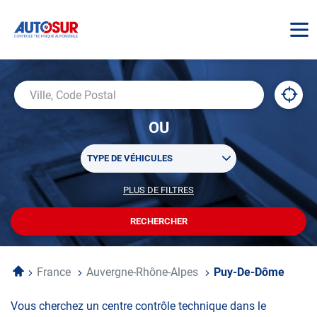
AUTOSUR
À
,
Ville,
proxi
trouv
Code
OU
un
Postal
centr
Sélectionner
AUTO
TYPE DE VÉHICULES
un
ou
PLUS DE FILTRES
POUR
plusieurs
PERSONNALISER
filtre(s)
VOTRE
RECHERCHER
UN
RECHERCHE
de
CENTRE
recherche
AUTOSUR
Accueil
France
Auvergne-Rhône-Alpes
Puy-De-Dôme
Vous cherchez un centre contrôle technique dans le