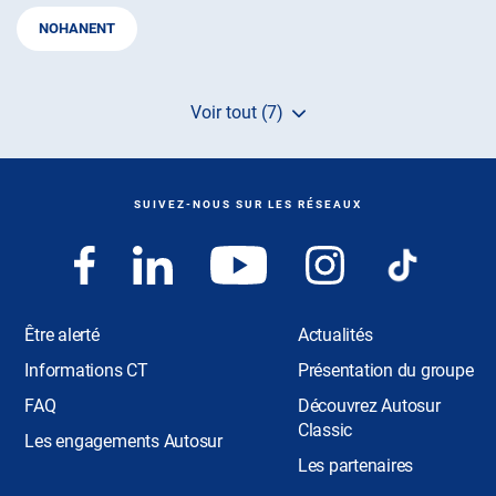
NOHANENT
Voir tout (7)
de
points
de
vente
de
SUIVEZ-NOUS SUR LES RÉSEAUX
AUTOSUR
Être alerté
Actualités
Informations CT
Présentation du groupe
FAQ
Découvrez Autosur
Classic
Les engagements Autosur
Les partenaires