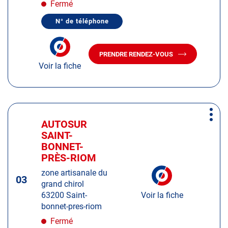
obtenir
Fermé
de
N° de téléphone
plus
AFFICHER
LE
amples
NUMÉRO
informations
DE
PRENDRE RENDEZ-VOUS
TÉLÉPHONE
AVEC
DU
Voir la fiche
LE
CENTRE
CENTRE
AUTOSUR
AUTOSUR
LA
MONNERIE-
LA
LE-
MONNERIE-
Appuyer
MONTEL
LE-
Plus
sur
MONTEL
AUTOSUR
Centre
d'op
la
SAINT-
:
touche
BONNET-
ENTRÉE
PRÈS-RIOM
pour
zone artisanale du
obtenir
03
grand chirol
de
63200 Saint-
Voir la fiche
plus
bonnet-pres-riom
amples
informations
Fermé