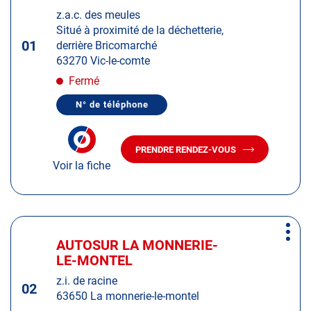
d'op
la
:
z.a.c. des meules
touche
Situé à proximité de la déchetterie,
ENTRÉE
01
derrière Bricomarché
pour
63270 Vic-le-comte
obtenir
de
Fermé
plus
N° de téléphone
amples
AFFICHER
LE
informations
NUMÉRO
DE
PRENDRE RENDEZ-VOUS
TÉLÉPHONE
AVEC
DU
Voir la fiche
LE
CENTRE
CENTRE
AUTOSUR
AUTOSUR
VIC-
LE-
VIC-
COMTE
LE-
Appuyer
COMTE
Plus
sur
AUTOSUR LA MONNERIE-
Centre
d'op
la
LE-MONTEL
:
touche
z.i. de racine
ENTRÉE
02
63650 La monnerie-le-montel
pour