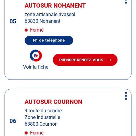
Plus
sur
AUTOSUR NOHANENT
Centre
d'op
la
:
zone artisanale rivassol
touche
05
63830 Nohanent
ENTRÉE
pour
Fermé
obtenir
N° de téléphone
de
AFFICHER
LE
plus
NUMÉRO
amples
DE
PRENDRE RENDEZ-VOUS
TÉLÉPHONE
AVEC
informations
DU
Voir la fiche
LE
CENTRE
CENTRE
AUTOSUR
AUTOSUR
NOHANENT
NOHANENT
Appuyer
Plus
sur
AUTOSUR COURNON
Centre
d'op
la
:
9 route du cendre
touche
Zone Industrielle
ENTRÉE
06
63800 Cournon
pour
obtenir
Fermé