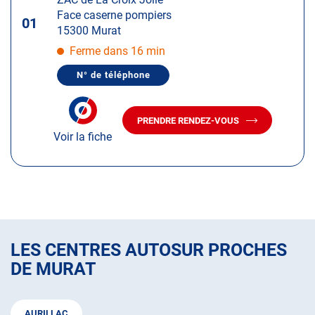
touche
Face caserne pompiers
ENTRÉE
01
15300 Murat
pour
obtenir
Ferme dans 16 min
de
N° de téléphone
plus
AFFICHER
LE
amples
NUMÉRO
informations
DE
PRENDRE RENDEZ-VOUS
TÉLÉPHONE
AVEC
DU
Voir la fiche
LE
CENTRE
CENTRE
AUTOSUR
AUTOSUR
MURAT
MURAT
LES CENTRES AUTOSUR PROCHES
DE MURAT
AURILLAC