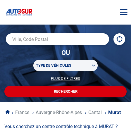
AUTOSUR
À
,
Ville,
proxi
trouv
Code
OU
un
Postal
centr
Sélectionner
AUTO
TYPE DE VÉHICULES
un
ou
PLUS DE FILTRES
POUR
plusieurs
PERSONNALISER
filtre(s)
VOTRE
RECHERCHER
UN
RECHERCHE
de
CENTRE
recherche
AUTOSUR
Accueil
France
Auvergne-Rhône-Alpes
Cantal
Murat
Vous cherchez un centre contrôle technique à MURAT ?