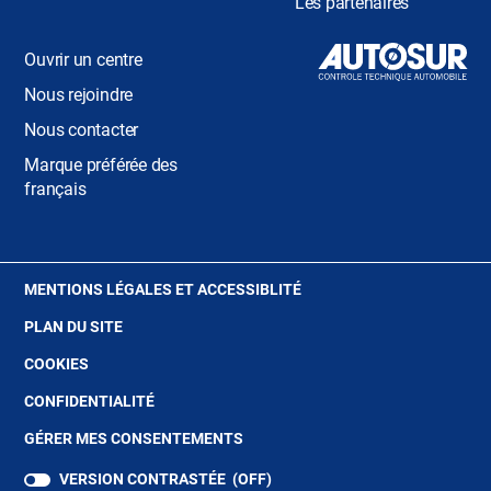
Les partenaires
Ouvrir un centre
Nous rejoindre
Nous contacter
Marque préférée des
français
(OUVRE
MENTIONS LÉGALES ET ACCESSIBLITÉ
DANS
PLAN DU SITE
UNE
NOUVELLE
(OUVRE
COOKIES
FENÊTRE)
DANS
(OUVRE
CONFIDENTIALITÉ
UNE
DANS
NOUVELLE
GÉRER MES CONSENTEMENTS
UNE
FENÊTRE)
NOUVELLE
VERSION CONTRASTÉE (
OFF
)
FENÊTRE)