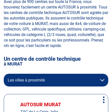
Avec plus de 900 centres sur toute la France, vous
trouverez facilement un centre AUTOSUR à proximité. Tous
les centres de contrôle technique AUTOSUR sont agréés par
les autorités publiques. Ils assurent le contrôle technique
de votre voiture à MURAT, mais aussi de 4x4, de voiture de
collection, GPL, véhicule spécifique, utilitaire, camping-car,
véhicules de catégorie L (2/3 roues, quad, voiturette), que
ce soit pour les particuliers ou les professionnels. Prenez
rdv en ligne, c’est facile et rapide.
Un centre de contrôle technique
à MURAT
Les villes à proximité
Appuyer
Plus
sur
AUTOSUR MURAT
Centre
d'op
la
:
ZAC de La Croix Jolie