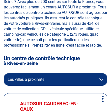
Seine ? Avec plus de 900 centres sur toute la France, vous
trouverez facilement un centre AUTOSUR à proximité. Tous
les centres de contrôle technique AUTOSUR sont agréés par
les autorités publiques. Ils assurent le contrôle technique
de votre voiture à Rives-en-Seine, mais aussi de 4x4, de
voiture de collection, GPL, véhicule spécifique, utilitaire,
camping-car, véhicules de catégorie L (2/3 roues, quad,
voiturette), que ce soit pour les particuliers ou les
professionnels. Prenez rdv en ligne, c’est facile et rapide.
Un centre de contrôle technique
à Rives-en-Seine
Les villes à proximité
Appuyer
Plus
sur
AUTOSUR CAUDEBEC-EN-
Centre
d'op
la
CAUX
: