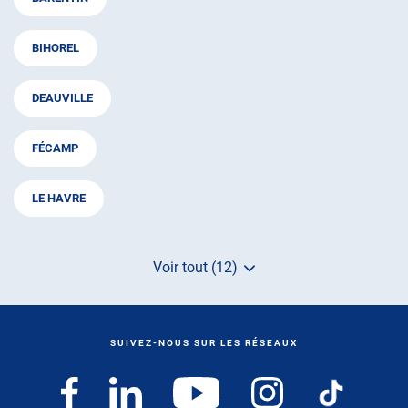
BIHOREL
DEAUVILLE
FÉCAMP
LE HAVRE
Voir tout (12)
de
points
de
vente
de
SUIVEZ-NOUS SUR LES RÉSEAUX
AUTOSUR