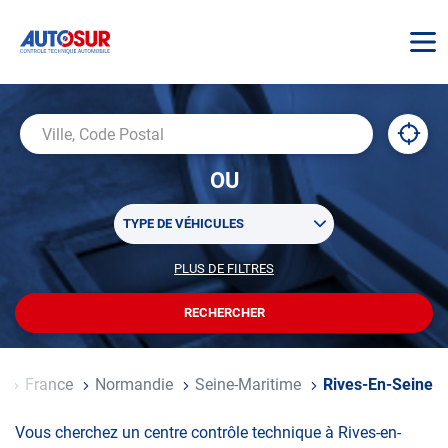
AUTOSUR
À
,
Ville,
proxi
trouv
Code
OU
un
Postal
centr
Sélectionner
AUTO
TYPE DE VÉHICULES
un
ou
PLUS DE FILTRES
POUR
plusieurs
PERSONNALISER
filtre(s)
VOTRE
RECHERCHER
UN
RECHERCHE
de
CENTRE
recherche
AUTOSUR
ccueil
France
Normandie
Seine-Maritime
Rives-En-Seine
Vous cherchez un centre contrôle technique à Rives-en-