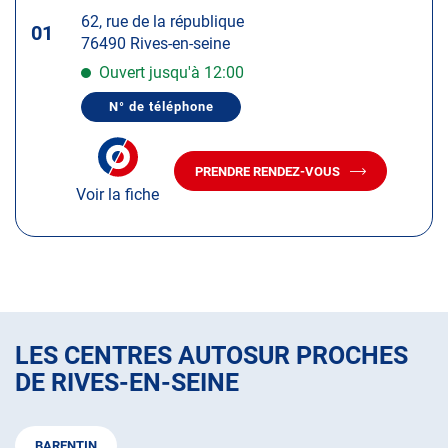
touche
62, rue de la république
ENTRÉE
01
76490 Rives-en-seine
pour
obtenir
Ouvert jusqu'à 12:00
de
N° de téléphone
plus
AFFICHER
LE
amples
NUMÉRO
informations
DE
PRENDRE RENDEZ-VOUS
TÉLÉPHONE
AVEC
DU
Voir la fiche
LE
CENTRE
CENTRE
AUTOSUR
AUTOSUR
CAUDEBEC-
EN-
CAUDEBEC-
CAUX
EN-
CAUX
LES CENTRES AUTOSUR PROCHES
DE RIVES-EN-SEINE
BARENTIN