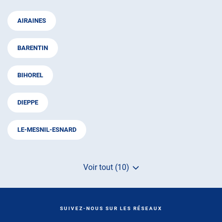
AIRAINES
BARENTIN
BIHOREL
DIEPPE
LE-MESNIL-ESNARD
Voir tout (10)
de
points
de
vente
de
SUIVEZ-NOUS SUR LES RÉSEAUX
AUTOSUR