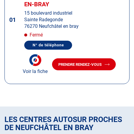
d'op
la
EN-BRAY
:
touche
15 boulevard industriel
ENTRÉE
01
Sainte Radegonde
pour
76270 Neufchâtel en bray
obtenir
de
Fermé
plus
N° de téléphone
amples
AFFICHER
LE
informations
NUMÉRO
DE
PRENDRE RENDEZ-VOUS
TÉLÉPHONE
AVEC
DU
Voir la fiche
LE
CENTRE
CENTRE
AUTOSUR
AUTOSUR
NEUFCHÂTEL-
EN-
NEUFCHÂTEL-
BRAY
EN-
BRAY
LES CENTRES AUTOSUR PROCHES
DE NEUFCHÂTEL EN BRAY