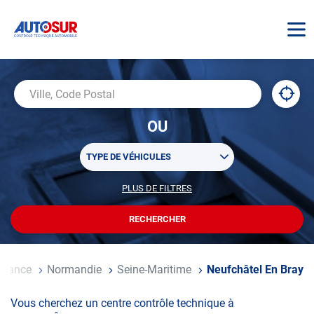
AUTOSUR
À
,
Ville,
proxi
trouv
Code
OU
un
Postal
centr
Sélectionner
AUTO
TYPE DE VÉHICULES
un
ou
PLUS DE FILTRES
POUR
plusieurs
PERSONNALISER
filtre(s)
VOTRE
RECHERCHER
UN
RECHERCHE
de
CENTRE
recherche
AUTOSUR
il
France
Normandie
Seine-Maritime
Neufchâtel En Bray
Vous cherchez un centre contrôle technique à