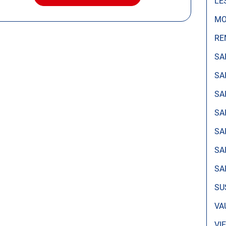
LE
LE
CENTRE
MO
AUTOSUR
RENAGE
RE
SA
SA
SA
SA
SA
SA
SA
SU
VA
VI