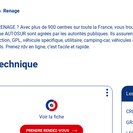
Renage
RENAGE ? Avec plus de 900 centres sur toute la France, vous tr
ue AUTOSUR sont agréés par les autorités publiques. Ils assurent
ion, GPL, véhicule spécifique, utilitaire, camping-car, véhicules 
s. Prenez rdv en ligne, c’est facile et rapide.
technique
Les
Plus
d'options
CR
Voir la fiche
GR
PRENDRE RENDEZ-VOUS
AVEC