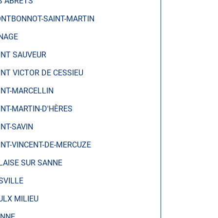
S ABRETS
NTBONNOT-SAINT-MARTIN
NAGE
INT SAUVEUR
INT VICTOR DE CESSIEU
INT-MARCELLIN
INT-MARTIN-D'HÈRES
INT-SAVIN
INT-VINCENT-DE-MERCUZE
LAISE SUR SANNE
SVILLE
ULX MILIEU
ENNE