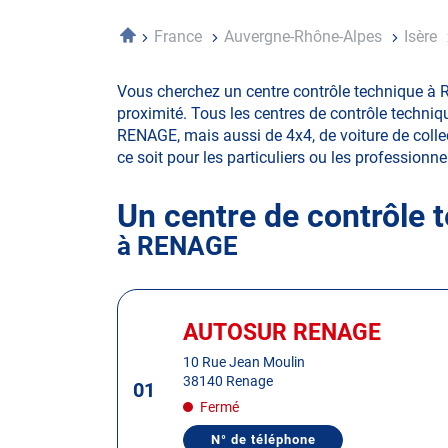
Accueil
France
Auvergne-Rhône-Alpes
Isère
Vous cherchez un centre contrôle technique à 
proximité. Tous les centres de contrôle techniq
RENAGE, mais aussi de 4x4, de voiture de collect
ce soit pour les particuliers ou les professionnel
Un centre de contrôle 
à RENAGE
Appuyer
sur
AUTOSUR RENAGE
Centre
la
:
10 Rue Jean Moulin
touche
38140 Renage
01
ENTRÉE
Fermé
pour
obtenir
N° de téléphone
AFFICHER