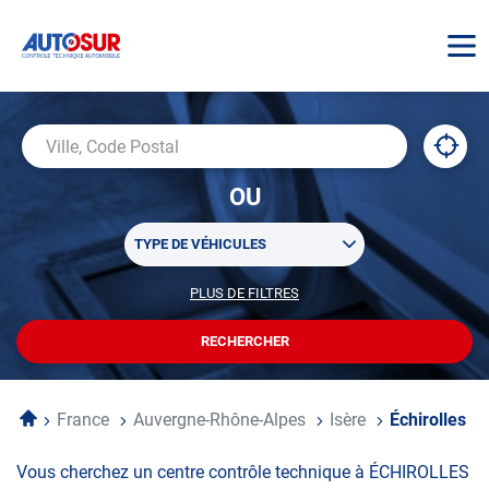
AUTOSUR
À
,
Ville,
proxi
trouv
Code
OU
un
Postal
centr
Sélectionner
AUTO
TYPE DE VÉHICULES
un
ou
PLUS DE FILTRES
POUR
plusieurs
PERSONNALISER
filtre(s)
VOTRE
RECHERCHER
UN
RECHERCHE
de
CENTRE
recherche
AUTOSUR
Accueil
France
Auvergne-Rhône-Alpes
Isère
Échirolles
Vous cherchez un centre contrôle technique à ÉCHIROLLES