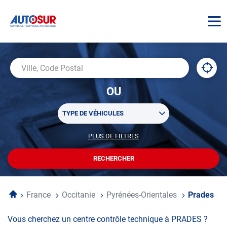
AUTOSUR
À
,
Ville,
proxi
trouv
Code
OU
un
Postal
centr
Sélectionner
AUTO
TYPE DE VÉHICULES
un
ou
PLUS DE FILTRES
POUR
plusieurs
PERSONNALISER
filtre(s)
VOTRE
RECHERCHER
UN
RECHERCHE
de
CENTRE
recherche
AUTOSUR
Accueil
France
Occitanie
Pyrénées-Orientales
Prades
Vous cherchez un centre contrôle technique à PRADES ?