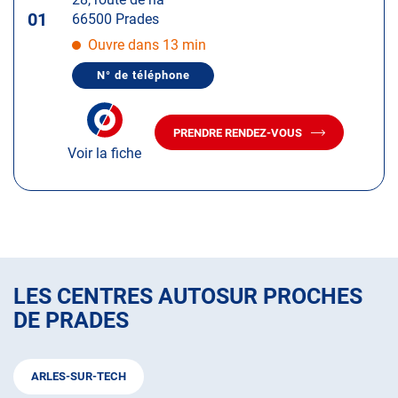
touche
01
66500 Prades
ENTRÉE
pour
Ouvre dans 13 min
obtenir
N° de téléphone
de
AFFICHER
LE
plus
NUMÉRO
amples
DE
PRENDRE RENDEZ-VOUS
TÉLÉPHONE
AVEC
informations
DU
Voir la fiche
LE
CENTRE
CENTRE
AUTOSUR
AUTOSUR
PRADES
PRADES
LES CENTRES AUTOSUR PROCHES
DE PRADES
ARLES-SUR-TECH