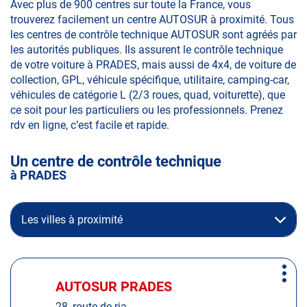
Avec plus de 900 centres sur toute la France, vous
trouverez facilement un centre AUTOSUR à proximité. Tous
les centres de contrôle technique AUTOSUR sont agréés par
les autorités publiques. Ils assurent le contrôle technique
de votre voiture à PRADES, mais aussi de 4x4, de voiture de
collection, GPL, véhicule spécifique, utilitaire, camping-car,
véhicules de catégorie L (2/3 roues, quad, voiturette), que
ce soit pour les particuliers ou les professionnels. Prenez
rdv en ligne, c’est facile et rapide.
Un centre de contrôle technique
à PRADES
Les villes à proximité
Appuyer
Plus
sur
AUTOSUR PRADES
Centre
d'op
la
:
28, route de ria