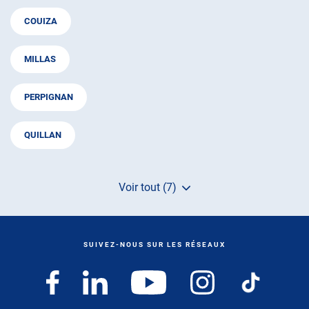
COUIZA
MILLAS
PERPIGNAN
QUILLAN
Voir tout (7)
de
points
de
vente
de
SUIVEZ-NOUS SUR LES RÉSEAUX
AUTOSUR