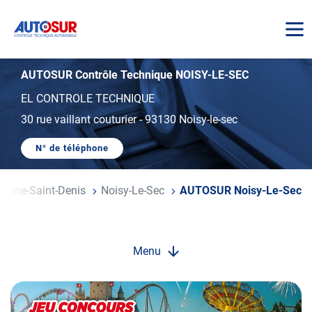
AUTOSUR
AUTOSUR Contrôle Technique NOISY-LE-SEC
EL CONTROLE TECHNIQUE
30 rue vaillant couturier
-
93130 Noisy-le-sec
N° de téléphone
AFFICHER
LE
NUMÉRO
DE
Seine-Saint-Denis
Noisy-Le-Sec
AUTOSUR Noisy-Le-Sec
TÉLÉPHONE
DU
CENTRE
AUTOSUR
NOISY-
LE-
Menu
SEC
Opération
spéciale