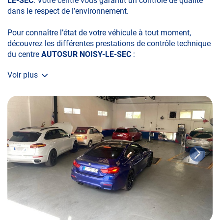
LE-SEC
. Votre centre vous garantit un contrôle de qualité
dans le respect de l’environnement.
Pour connaître l’état de votre véhicule à tout moment,
découvrez les différentes prestations de contrôle technique
du centre
AUTOSUR NOISY-LE-SEC
:
Voir plus
• le contrôle technique obligatoire
• la contre-visite
• le contrôle pollution
• le contrôle des véhicules hybrides ou électriques
• le contrôle technique des véhicules GPL/Gaz*
• le pré-contrôle contrôle technique ou contrôle technique
volontaire / partiel
N’attendez plus pour votre sécurité et faire vérifier votre