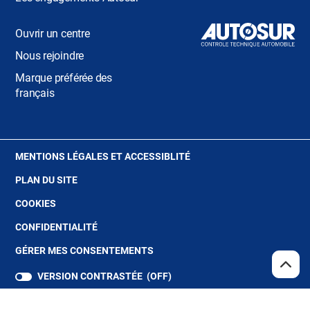
Ouvrir un centre
Nous rejoindre
Marque préférée des
français
(OUVRE
MENTIONS LÉGALES ET ACCESSIBLITÉ
DANS
PLAN DU SITE
UNE
NOUVELLE
(OUVRE
COOKIES
FENÊTRE)
DANS
(OUVRE
CONFIDENTIALITÉ
UNE
DANS
NOUVELLE
GÉRER MES CONSENTEMENTS
UNE
FENÊTRE)
NOUVELLE
REMO
(NAV
VERSION CONTRASTÉE (
OFF
)
EN
FENÊTRE)
HAUT
DE
PAGE