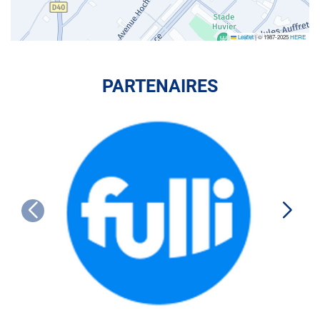
Leaflet
|
© 1987-2025
HERE
PARTENAIRES