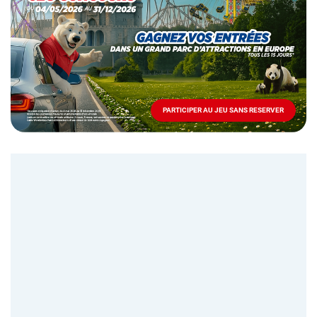
Mai
-
Décembre
2026
-
Locations
PARTICIPER AU JEU SANS RESERVER
PARTICIPER
AU
JEU
SANS
RESERVER