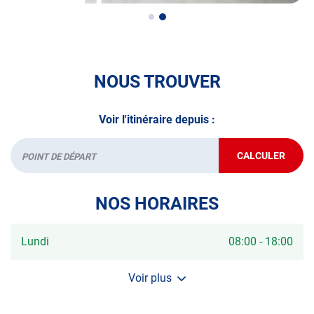
véhicule : Prenez RDV dans votre
centre de contrôle
technique.
A très bientôt chez
AUTOSUR NOISY-LE-SEC
.
NOUS TROUVER
*Prestation à vérifier auprès du centre
Voir l'itinéraire depuis :
CALCULER
JUSQU'AU
Départ
POINT
DE
VENTE
NOS HORAIRES
AUTOSUR
NOISY-
LE-
SEC
Horaires
Lundi
08:00
-
18:00
d'ouverture
d'aujourd'hui
Voir plus
et
les
horaires