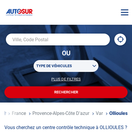
AUTOSUR
À
,
Ville,
proxi
trouv
Code
OU
un
Postal
centr
Sélectionner
AUTO
TYPE DE VÉHICULES
un
ou
PLUS DE FILTRES
POUR
plusieurs
PERSONNALISER
filtre(s)
VOTRE
RECHERCHER
UN
RECHERCHE
de
CENTRE
recherche
AUTOSUR
Accueil
France
Provence-Alpes-Côte D'azur
Var
Ollioules
Vous cherchez un centre contrôle technique à OLLIOULES ?