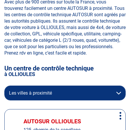
Avec plus de 900 centres sur toute la France, vous
trouverez facilement un centre AUTOSUR à proximité. Tous
les centres de contrôle technique AUTOSUR sont agréés par
les autorités publiques. Ils assurent le contrôle technique
de votre voiture à OLLIOULES, mais aussi de 4x4, de voiture
de collection, GPL, véhicule spécifique, utilitaire, camping-
car, véhicules de catégorie L (2/3 roues, quad, voiturette),
que ce soit pour les particuliers ou les professionnels.
Prenez rdv en ligne, c’est facile et rapide.
Un centre de contrôle technique
à OLLIOULES
Les villes à proximité
Appuyer
Plus
sur
AUTOSUR OLLIOULES
Centre
d'op
la
:
125, chemin de la capellane