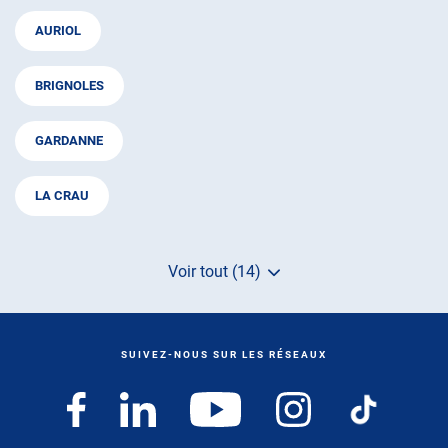
AURIOL
BRIGNOLES
GARDANNE
LA CRAU
Voir tout (14)
de
points
de
vente
de
SUIVEZ-NOUS SUR LES RÉSEAUX
AUTOSUR