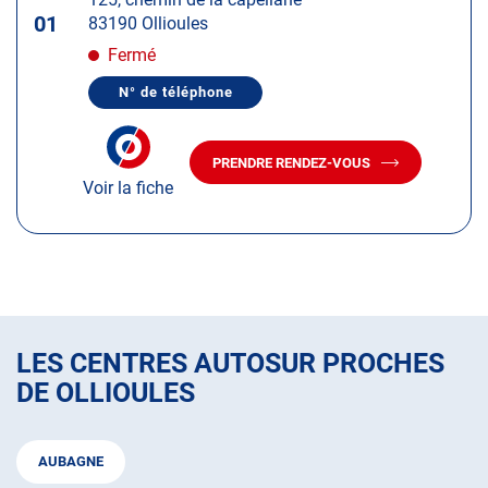
touche
01
83190 Ollioules
ENTRÉE
pour
Fermé
obtenir
N° de téléphone
de
AFFICHER
LE
plus
NUMÉRO
amples
DE
PRENDRE RENDEZ-VOUS
TÉLÉPHONE
AVEC
informations
DU
Voir la fiche
LE
CENTRE
CENTRE
AUTOSUR
AUTOSUR
OLLIOULES
OLLIOULES
LES CENTRES AUTOSUR PROCHES
DE OLLIOULES
AUBAGNE