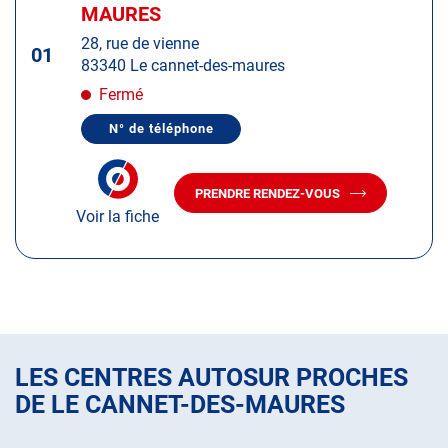
d'op
la
MAURES
:
touche
28, rue de vienne
ENTRÉE
01
83340 Le cannet-des-maures
pour
obtenir
Fermé
de
N° de téléphone
plus
AFFICHER
LE
amples
NUMÉRO
informations
DE
PRENDRE RENDEZ-VOUS
TÉLÉPHONE
AVEC
DU
Voir la fiche
LE
CENTRE
CENTRE
AUTOSUR
AUTOSUR
LE
CANNET-
LE
DES-
CANNET-
MAURES
DES-
MAURES
LES CENTRES AUTOSUR PROCHES
DE LE CANNET-DES-MAURES