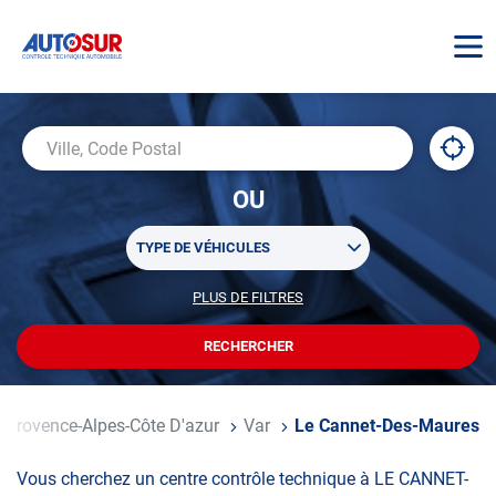
AUTOSUR
À
,
Ville,
proxi
trouv
Code
OU
un
Postal
centr
Sélectionner
AUTO
TYPE DE VÉHICULES
un
ou
PLUS DE FILTRES
POUR
plusieurs
PERSONNALISER
filtre(s)
VOTRE
RECHERCHER
UN
RECHERCHE
de
CENTRE
recherche
AUTOSUR
Provence-Alpes-Côte D'azur
Var
Le Cannet-Des-Maures
Vous cherchez un centre contrôle technique à LE CANNET-