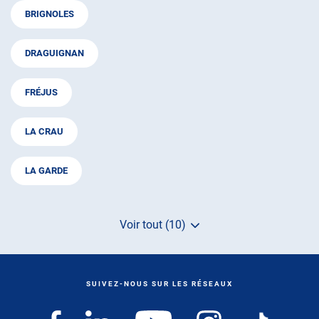
BRIGNOLES
DRAGUIGNAN
FRÉJUS
LA CRAU
LA GARDE
Voir tout (10)
de
points
de
vente
de
SUIVEZ-NOUS SUR LES RÉSEAUX
AUTOSUR