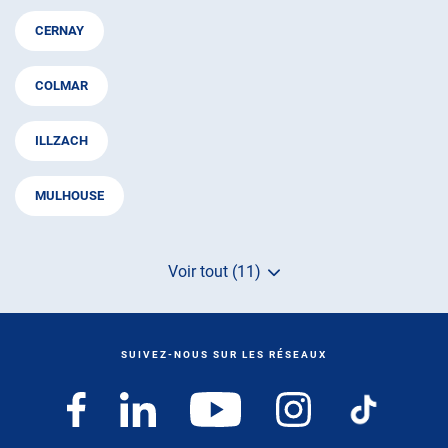
CERNAY
COLMAR
ILLZACH
MULHOUSE
Voir tout (11)
de
points
de
vente
de
SUIVEZ-NOUS SUR LES RÉSEAUX
AUTOSUR