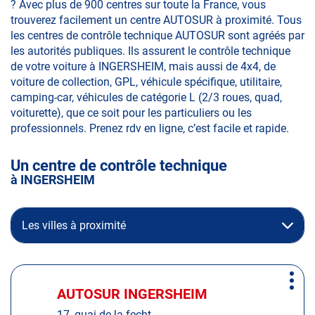
? Avec plus de 900 centres sur toute la France, vous
trouverez facilement un centre AUTOSUR à proximité. Tous
les centres de contrôle technique AUTOSUR sont agréés par
les autorités publiques. Ils assurent le contrôle technique
de votre voiture à INGERSHEIM, mais aussi de 4x4, de
voiture de collection, GPL, véhicule spécifique, utilitaire,
camping-car, véhicules de catégorie L (2/3 roues, quad,
voiturette), que ce soit pour les particuliers ou les
professionnels. Prenez rdv en ligne, c’est facile et rapide.
Un centre de contrôle technique
à INGERSHEIM
Les villes à proximité
Appuyer
Plus
sur
AUTOSUR INGERSHEIM
Centre
d'op
la
:
17, quai de la fecht