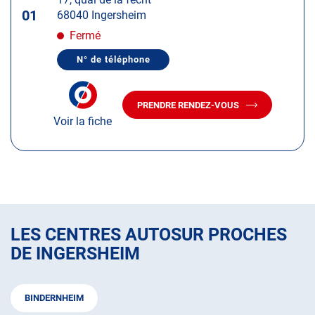
touche
01
68040 Ingersheim
ENTRÉE
pour
Fermé
obtenir
N° de téléphone
de
AFFICHER
LE
plus
NUMÉRO
amples
DE
PRENDRE RENDEZ-VOUS
TÉLÉPHONE
AVEC
informations
DU
Voir la fiche
LE
CENTRE
CENTRE
AUTOSUR
AUTOSUR
INGERSHEIM
INGERSHEIM
LES CENTRES AUTOSUR PROCHES
DE INGERSHEIM
BINDERNHEIM