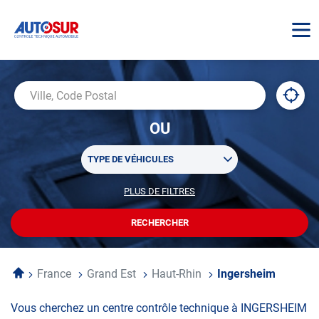
AUTOSUR
À
,
Ville,
proxi
trouv
Code
OU
un
Postal
centr
Sélectionner
AUTO
TYPE DE VÉHICULES
un
ou
PLUS DE FILTRES
POUR
plusieurs
PERSONNALISER
filtre(s)
VOTRE
RECHERCHER
UN
RECHERCHE
de
CENTRE
recherche
AUTOSUR
Accueil
France
Grand Est
Haut-Rhin
Ingersheim
Vous cherchez un centre contrôle technique à INGERSHEIM