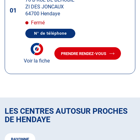
touche
ZI DES JONCAUX
ENTRÉE
01
64700 Hendaye
pour
obtenir
Fermé
de
N° de téléphone
plus
AFFICHER
LE
amples
NUMÉRO
informations
DE
PRENDRE RENDEZ-VOUS
TÉLÉPHONE
AVEC
DU
Voir la fiche
LE
CENTRE
CENTRE
AUTOSUR
AUTOSUR
HENDAYE
HENDAYE
LES CENTRES AUTOSUR PROCHES
DE HENDAYE
BAYONNE