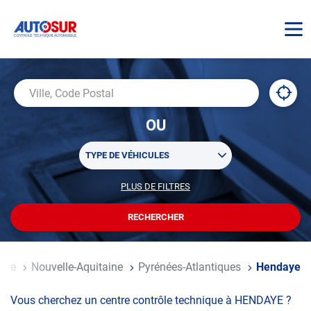
AUTOSUR
À
,
Ville,
proxi
trouv
Code
OU
un
Postal
centr
Sélectionner
AUTO
TYPE DE VÉHICULES
un
ou
PLUS DE FILTRES
POUR
plusieurs
PERSONNALISER
filtre(s)
VOTRE
RECHERCHER
UN
RECHERCHE
de
CENTRE
recherche
AUTOSUR
ance
Nouvelle-Aquitaine
Pyrénées-Atlantiques
Hendaye
Vous cherchez un centre contrôle technique à HENDAYE ?