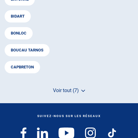
BIDART
BONLOC
BOUCAU TARNOS
CAPBRETON
Voir tout (7)
de
points
de
vente
de
SUIVEZ-NOUS SUR LES RÉSEAUX
AUTOSUR