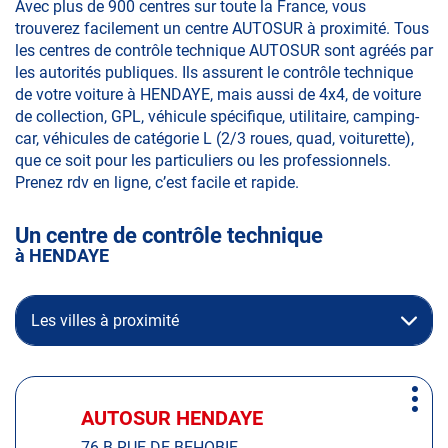
Avec plus de 900 centres sur toute la France, vous
trouverez facilement un centre AUTOSUR à proximité. Tous
les centres de contrôle technique AUTOSUR sont agréés par
les autorités publiques. Ils assurent le contrôle technique
de votre voiture à HENDAYE, mais aussi de 4x4, de voiture
de collection, GPL, véhicule spécifique, utilitaire, camping-
car, véhicules de catégorie L (2/3 roues, quad, voiturette),
que ce soit pour les particuliers ou les professionnels.
Prenez rdv en ligne, c’est facile et rapide.
Un centre de contrôle technique
à HENDAYE
Les villes à proximité
Appuyer
Plus
sur
AUTOSUR HENDAYE
Centre
d'op
la
:
76 B RUE DE BEHOBIE