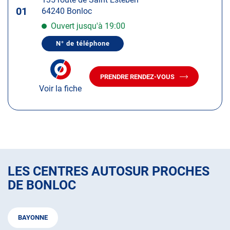
touche
01
64240 Bonloc
ENTRÉE
pour
Ouvert jusqu'à 19:00
obtenir
N° de téléphone
de
AFFICHER
LE
plus
NUMÉRO
amples
DE
PRENDRE RENDEZ-VOUS
TÉLÉPHONE
AVEC
informations
DU
Voir la fiche
LE
CENTRE
CENTRE
AUTOSUR
AUTOSUR
BONLOC
BONLOC
LES CENTRES AUTOSUR PROCHES
DE BONLOC
BAYONNE