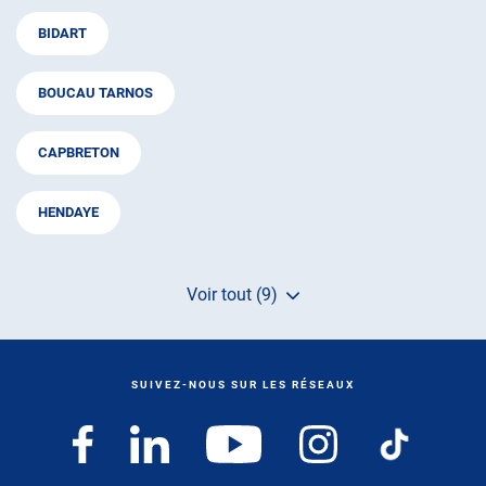
BIDART
BOUCAU TARNOS
CAPBRETON
HENDAYE
Voir tout (9)
de
points
de
vente
de
SUIVEZ-NOUS SUR LES RÉSEAUX
AUTOSUR