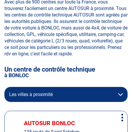
Avec plus de 900 centres sur toute la France, vous
trouverez facilement un centre AUTOSUR à proximité. Tous
les centres de contrôle technique AUTOSUR sont agréés par
les autorités publiques. Ils assurent le contrôle technique
de votre voiture à BONLOC, mais aussi de 4x4, de voiture de
collection, GPL, véhicule spécifique, utilitaire, camping-car,
véhicules de catégorie L (2/3 roues, quad, voiturette), que
ce soit pour les particuliers ou les professionnels. Prenez
rdv en ligne, c’est facile et rapide.
Un centre de contrôle technique
à BONLOC
Les villes à proximité
Appuyer
Plus
sur
AUTOSUR BONLOC
Centre
d'op
la
:
135 route de Saint Esteben