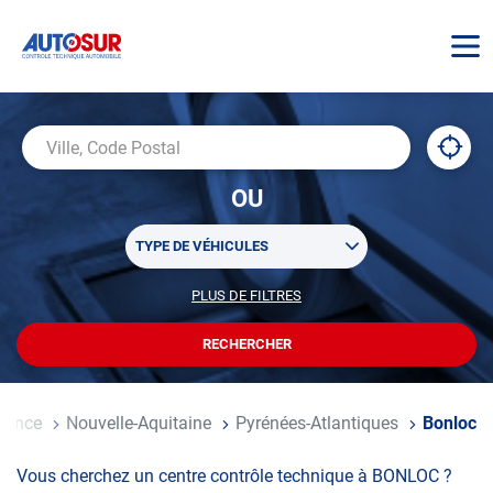
AUTOSUR
À
,
Ville,
proxi
trouv
Code
OU
un
Postal
centr
Sélectionner
AUTO
TYPE DE VÉHICULES
un
ou
PLUS DE FILTRES
POUR
plusieurs
PERSONNALISER
filtre(s)
VOTRE
RECHERCHER
UN
RECHERCHE
de
CENTRE
recherche
AUTOSUR
l
rance
Nouvelle-Aquitaine
Pyrénées-Atlantiques
Bonloc
Vous cherchez un centre contrôle technique à BONLOC ?