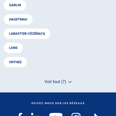
GARLIN
HAGETMAU
LABASTIDE-CÉZÉRACQ
LONS
ORTHEZ
Voir tout (7)
de
points
de
vente
de
SUIVEZ-NOUS SUR LES RÉSEAUX
AUTOSUR