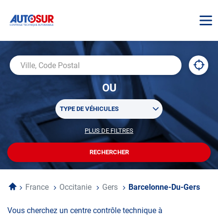
AUTOSUR
À
,
Ville,
proxi
trouv
Code
OU
un
Postal
centr
Sélectionner
AUTO
TYPE DE VÉHICULES
un
ou
PLUS DE FILTRES
POUR
plusieurs
PERSONNALISER
filtre(s)
VOTRE
RECHERCHER
UN
RECHERCHE
de
CENTRE
recherche
AUTOSUR
Accueil
France
Occitanie
Gers
Barcelonne-Du-Gers
Vous cherchez un centre contrôle technique à