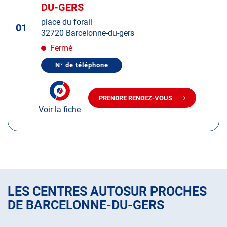
d'op
la
DU-GERS
:
touche
place du forail
ENTRÉE
01
32720 Barcelonne-du-gers
pour
obtenir
Fermé
de
N° de téléphone
plus
AFFICHER
LE
amples
NUMÉRO
informations
DE
PRENDRE RENDEZ-VOUS
TÉLÉPHONE
AVEC
DU
Voir la fiche
LE
CENTRE
CENTRE
AUTOSUR
AUTOSUR
BARCELONNE-
DU-
BARCELONNE-
GERS
DU-
GERS
LES CENTRES AUTOSUR PROCHES
DE BARCELONNE-DU-GERS