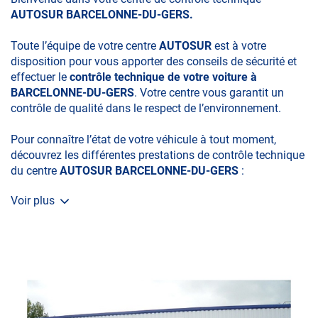
AUTOSUR BARCELONNE-DU-GERS.
Toute l’équipe de votre centre
AUTOSUR
est à votre
disposition pour vous apporter des conseils de sécurité et
effectuer le
contrôle technique de votre voiture à
BARCELONNE-DU-GERS
. Votre centre vous garantit un
contrôle de qualité dans le respect de l’environnement.
Pour connaître l’état de votre véhicule à tout moment,
découvrez les différentes prestations de contrôle technique
du centre
AUTOSUR BARCELONNE-DU-GERS
:
Voir plus
• le contrôle technique obligatoire
• la contre-visite
• le contrôle pollution
• le contrôle des véhicules hybrides ou électriques