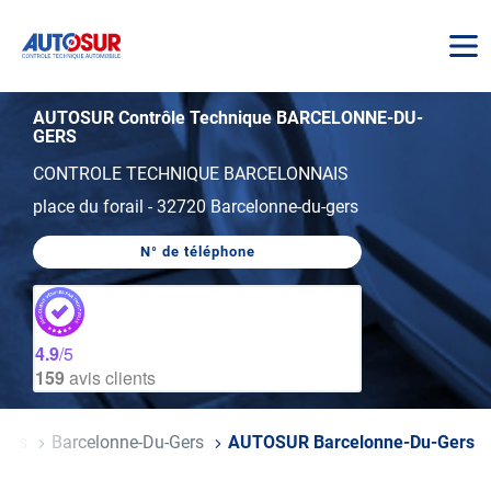
AUTOSUR
AUTOSUR Contrôle Technique BARCELONNE-DU-
GERS
CONTROLE TECHNIQUE BARCELONNAIS
place du forail
-
32720 Barcelonne-du-gers
N° de téléphone
AFFICHER
LE
NUMÉRO
DE
TÉLÉPHONE
DU
4.9
/5
CENTRE
159
avis clients
AUTOSUR
BARCELONNE-
DU-
GERS
Gers
Barcelonne-Du-Gers
AUTOSUR Barcelonne-Du-Gers