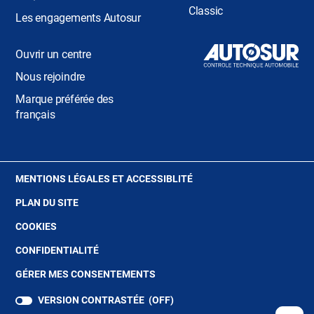
Classic
Les engagements Autosur
Ouvrir un centre
Nous rejoindre
Marque préférée des
français
(OUVRE
MENTIONS LÉGALES ET ACCESSIBLITÉ
DANS
PLAN DU SITE
UNE
NOUVELLE
(OUVRE
COOKIES
FENÊTRE)
DANS
(OUVRE
CONFIDENTIALITÉ
UNE
DANS
NOUVELLE
GÉRER MES CONSENTEMENTS
UNE
FENÊTRE)
NOUVELLE
VERSION CONTRASTÉE (
OFF
)
FENÊTRE)