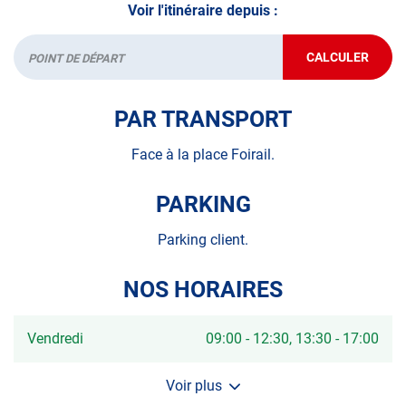
Voir l'itinéraire depuis :
CALCULER
JUSQU'AU
Départ
POINT
DE
VENTE
PAR TRANSPORT
AUTOSUR
BARCELON
DU-
Face à la place Foirail.
GERS
PARKING
Parking client.
NOS HORAIRES
Horaires
Vendredi
09:00
-
12:30
13:30
-
17:00
d'ouverture
d'aujourd'hui
Voir plus
et