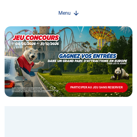
Menu
Opération
spéciale
Mai
-
Décembre
2026
-
Locations
PARTICIPER AU JEU SANS RESERVER
PARTICIPER
AU
JEU
SANS
RESERVER