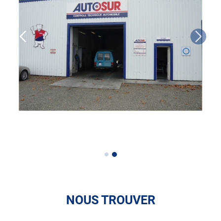
• le contrôle technique des véhicules GPL/Gaz*
• le pré-contrôle contrôle technique ou contrôle technique
volontaire / partiel
N’attendez plus pour votre sécurité et faire vérifier votre
véhicule : Prenez RDV dans votre
centre de contrôle
technique.
A très bientôt chez
AUTOSUR BARCELONNE-DU-GERS
.
*Prestation à vérifier auprès du centre
NOUS TROUVER