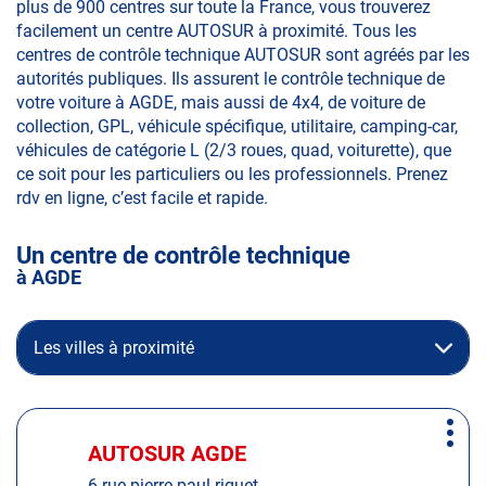
plus de 900 centres sur toute la France, vous trouverez
facilement un centre AUTOSUR à proximité. Tous les
centres de contrôle technique AUTOSUR sont agréés par les
autorités publiques. Ils assurent le contrôle technique de
votre voiture à AGDE, mais aussi de 4x4, de voiture de
collection, GPL, véhicule spécifique, utilitaire, camping-car,
véhicules de catégorie L (2/3 roues, quad, voiturette), que
ce soit pour les particuliers ou les professionnels. Prenez
rdv en ligne, c’est facile et rapide.
Un centre de contrôle technique
à AGDE
Les villes à proximité
Appuyer
Plus
sur
AUTOSUR AGDE
Centre
d'op
la
:
6 rue pierre paul riquet