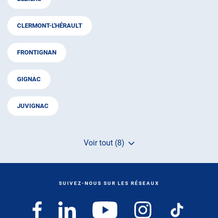
CLERMONT-L'HÉRAULT
FRONTIGNAN
GIGNAC
JUVIGNAC
Voir tout (8)
de
points
de
vente
de
SUIVEZ-NOUS SUR LES RÉSEAUX
AUTOSUR