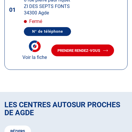
touche
ZI DES SEPTS FONTS
ENTRÉE
01
34300 Agde
pour
obtenir
Fermé
de
N° de téléphone
plus
AFFICHER
LE
amples
NUMÉRO
informations
DE
PRENDRE RENDEZ-VOUS
TÉLÉPHONE
AVEC
DU
Voir la fiche
LE
CENTRE
CENTRE
AUTOSUR
AUTOSUR
AGDE
AGDE
LES CENTRES AUTOSUR PROCHES
DE AGDE
BÉZIERS