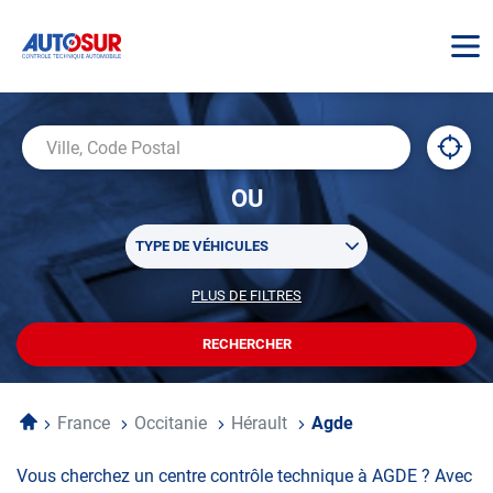
AUTOSUR
À
,
Ville,
proxi
trouv
Code
OU
un
Postal
centr
Sélectionner
AUTO
TYPE DE VÉHICULES
un
ou
PLUS DE FILTRES
POUR
plusieurs
PERSONNALISER
filtre(s)
VOTRE
RECHERCHER
UN
RECHERCHE
de
CENTRE
recherche
AUTOSUR
Accueil
France
Occitanie
Hérault
Agde
Vous cherchez un centre contrôle technique à AGDE ? Avec