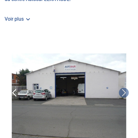
Voir plus
La visite initiale
La Contre-visite
Le Contrôle Complémentaire pollution
Le Contrôle Technique des véhicules spécifiques
Le contrôle de la Catégorie L (moto, scooter,
mobylette, 3 roues, quad, voiturette, voiture sans
permis)
Le Contrôle Technique volontaire total ou partiel
N’attendez plus pour prendre soin de votre auto et
demandez un RDV dans votre centre Autosur avant de
partir en voyage.