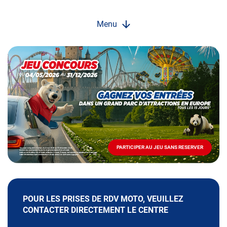
Menu
Opération
spéciale
Mai
-
Décembre
2026
-
Locations
PARTICIPER AU JEU SANS RESERVER
PARTICIPER
AU
JEU
SANS
RESERVER
POUR LES PRISES DE RDV MOTO, VEUILLEZ
CONTACTER DIRECTEMENT LE CENTRE