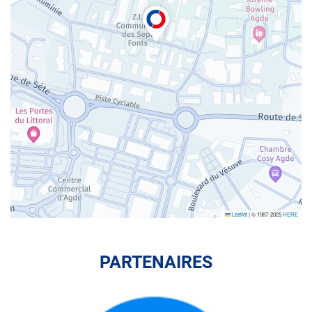
Leaflet
|
© 1987-2025
HERE
PARTENAIRES