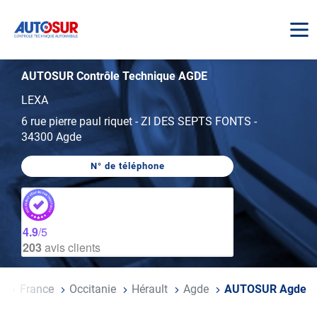
AUTOSUR
AUTOSUR Contrôle Technique AGDE
LEXA
6 rue pierre paul riquet
-
ZI DES SEPTS FONTS
-
34300 Agde
N° de téléphone
AFFICHER
LE
NUMÉRO
DE
TÉLÉPHONE
DU
4.9
/5
CENTRE
203
avis clients
AUTOSUR
AGDE
Accueil
France
Occitanie
Hérault
Agde
AUTOSUR Agde