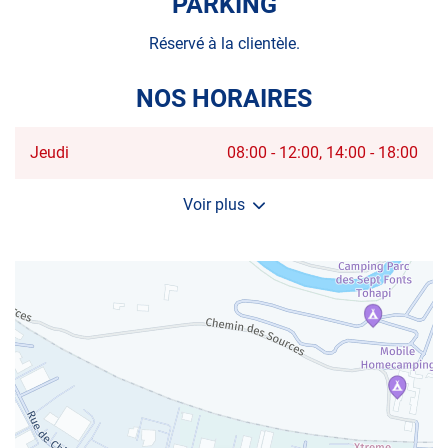
PARKING
Réservé à la clientèle.
NOS HORAIRES
Horaires
Jeudi
08:00
-
12:00
14:00
-
18:00
d'ouverture
d'aujourd'hui
Voir plus
et
les
horaires
d'ouverture
du
centre
AUTOSUR
AGDE