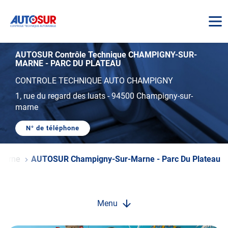
AUTOSUR
AUTOSUR Contrôle Technique CHAMPIGNY-SUR-
MARNE - PARC DU PLATEAU
CONTROLE TECHNIQUE AUTO CHAMPIGNY
1, rue du regard des luats
-
94500 Champigny-sur-
marne
N° de téléphone
AFFICHER
LE
NUMÉRO
DE
-Marne
AUTOSUR Champigny-Sur-Marne - Parc Du Plateau
TÉLÉPHONE
DU
CENTRE
AUTOSUR
CHAMPIGNY-
SUR-
Menu
MARNE
-
PARC