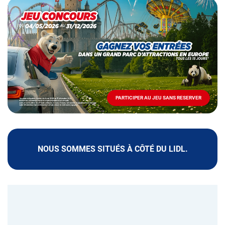
Opération
DU
PLATEAU
spéciale
Mai
-
Décembre
2026
-
Locations
PARTICIPER AU JEU SANS RESERVER
PARTICIPER
AU
JEU
SANS
RESERVER
NOUS SOMMES SITUÉS À CÔTÉ DU LIDL.