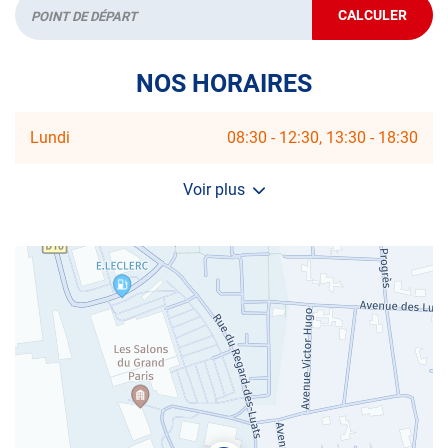
CALCULER
JUSQU'AU
Départ
POINT
DE
VENTE
NOS HORAIRES
AUTOSUR
CHAMPIGN
SUR-
MARNE
Horaires
Lundi
08:30
-
12:30
13:30
-
18:30
-
d'ouverture
PARC
d'aujourd'hui
DU
Voir plus
et
PLATEAU
les
horaires
d'ouverture
du
centre
AUTOSUR
CHAMPIGNY-
SUR-
MARNE
-
PARC
DU
PLATEAU