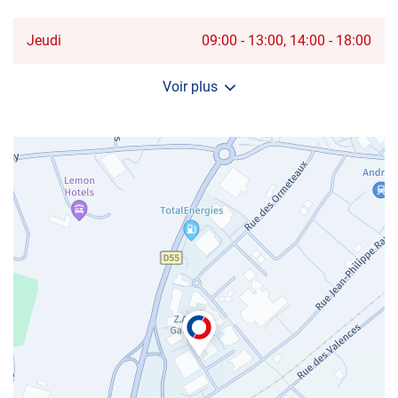
Horaires
Jeudi
09:00
-
13:00
14:00
-
18:00
d'ouverture
d'aujourd'hui
Voir plus
et
les
horaires
d'ouverture
du
centre
AUTOSUR
ANDRÉSY