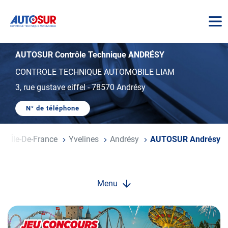
AUTOSUR
AUTOSUR Contrôle Technique ANDRÉSY
CONTROLE TECHNIQUE AUTOMOBILE LIAM
3, rue gustave eiffel
-
78570 Andrésy
N° de téléphone
AFFICHER
LE
NUMÉRO
DE
e
Île-De-France
Yvelines
Andrésy
AUTOSUR Andrésy
TÉLÉPHONE
DU
CENTRE
AUTOSUR
ANDRÉSY
Menu
Opération
spéciale