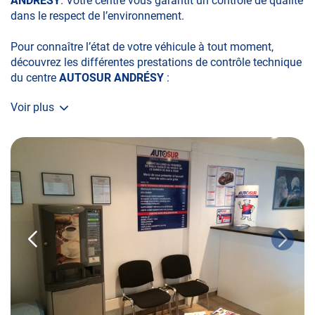
ANDRÉSY
. Votre centre vous garantit un contrôle de qualité
dans le respect de l’environnement.
Pour connaître l’état de votre véhicule à tout moment,
découvrez les différentes prestations de contrôle technique
du centre
AUTOSUR ANDRÉSY
:
Voir plus
• le contrôle technique obligatoire
• la contre-visite
• le contrôle pollution
• le contrôle des véhicules hybrides ou électriques
• le contrôle technique des véhicules GPL/Gaz*
• le contrôle de la Catégorie L (moto, scooter, mobylette, 3
roues, quad, voiturette, voiture sans permis)
• le pré-contrôle contrôle technique ou contrôle technique