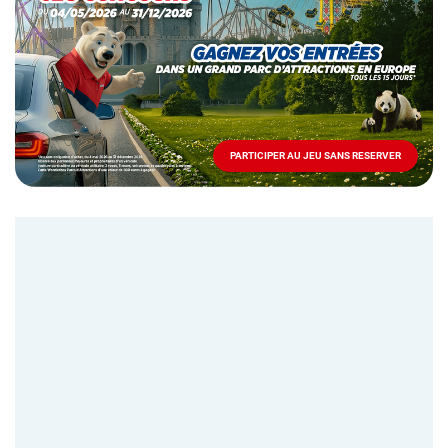
Mai
-
Décembre
2026
-
Locations
PARTICIPER AU JEU SANS RESERVER
PARTICIPER
AU
JEU
SANS
RESERVER