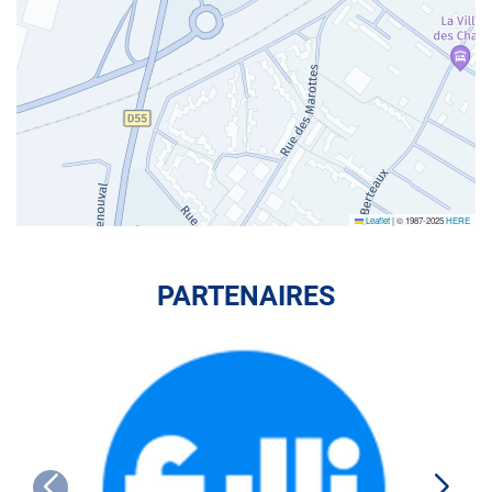
Leaflet
|
© 1987-2025
HERE
PARTENAIRES