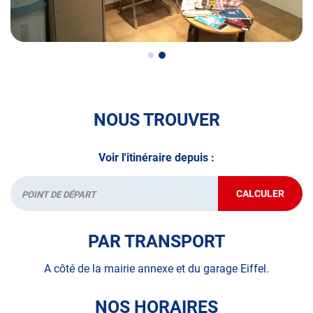
volontaire / partiel
N’attendez plus pour votre sécurité et faire vérifier votre
véhicule : Prenez RDV dans votre
centre de contrôle
technique.
A très bientôt chez
AUTOSUR ANDRÉSY
.
NOUS TROUVER
*Prestation à vérifier auprès du centre
Voir l'itinéraire depuis :
CALCULER
JUSQU'AU
Départ
POINT
DE
VENTE
PAR TRANSPORT
AUTOSUR
ANDRÉSY
A côté de la mairie annexe et du garage Eiffel.
NOS HORAIRES