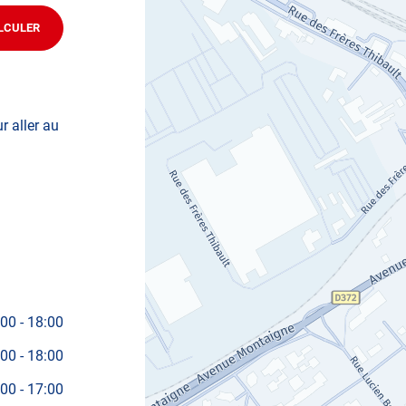
obylette, 3 roues, quad, voiturette, voiture sans permis)
LCULER
JUSQU'AU
POINT
DE
VENTE
AUTOSUR
DAMMARIE-
LES-
ur aller au
LYS
t pour le contrôle technique, la contrevisite ou la visite
e technique le plus proche de votre domicile.
re RDV dans votre centre de contrôle technique
:00
-
18:00
:00
-
18:00
:00
-
17:00