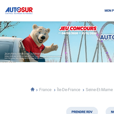
MON P
Opération
spéciale
Mai
AUTO
-
Décembre
2026
-
Locations
Accueil
France
Île-De-France
Seine-Et-Marne
PRENDRE RDV
N