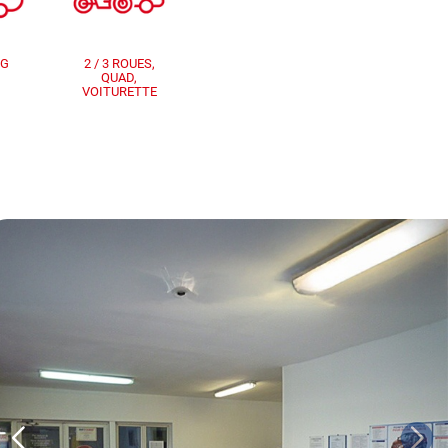
NG
2 / 3 ROUES,
QUAD,
VOITURETTE