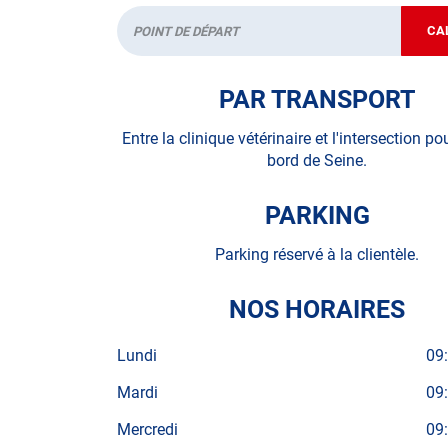
• Le contrôle de la Catégorie L (moto, scooter, m
CA
Départ
• le pré-contrôle ou pré-visite contrôle technique
PAR TRANSPORT
• la contre-visite
Entre la clinique vétérinaire et l'intersection po
• le contrôle pollution
bord de Seine.
PARKING
Prenez directement votre rendez vous sur interne
Parking réservé à la clientèle.
complémentaire dans l'établissement de contrôl
NOS HORAIRES
Pour votre sécurité n'attendez plus pour prend
Lundi
09
DAMMARIE-LES-LYS.
Mardi
09
Mercredi
09