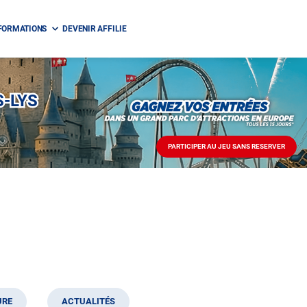
FORMATIONS
DEVENIR AFFILIE
S-LYS
PARTICIPER AU JEU SANS RESERVER
PARTICIPER
AU
JEU
SANS
RESERVER
URE
ACTUALITÉS