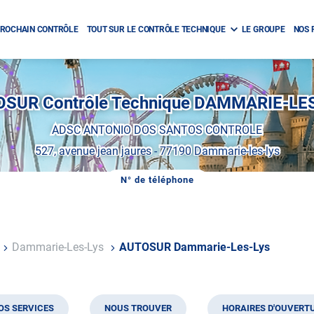
ROCHAIN CONTRÔLE
TOUT SUR LE CONTRÔLE TECHNIQUE
LE GROUPE
NOS 
SUR Contrôle Technique DAMMARIE-LE
ADSC ANTONIO DOS SANTOS CONTROLE
527, avenue jean jaures
-
77190 Dammarie-les-lys
N° de téléphone
AFFICHER
LE
NUMÉRO
DE
TÉLÉPHONE
DU
Dammarie-Les-Lys
AUTOSUR Dammarie-Les-Lys
CENTRE
AUTOSUR
DAMMARIE-
LES-
LYS
OS SERVICES
NOUS TROUVER
HORAIRES D'OUVERT