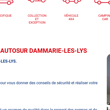
CIFIQUE
COLLECTION
VÉHICULE
CAMPI
ET
4X4
CAR
EXCEPTION
que AUTOSUR DAMMARIE-LES-LYS
LES-LYS.
our vous donner des conseils de sécurité et réaliser votre
it un examen de qualité
dans le respect des normes et de