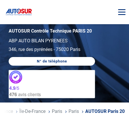
AUTOSUR
AUTOSUR Contrôle Technique PARIS 20
ABP AUTO BILAN PYRENEES
346, rue des pyrénées
-
75020 Paris
N° de téléphone
AFFICHER
LE
NUMÉRO
DE
TÉLÉPHONE
DU
4.9
/5
CENTRE
476
avis clients
AUTOSUR
PARIS
20
il
France
Île-De-France
Paris
Paris
AUTOSUR Paris 20