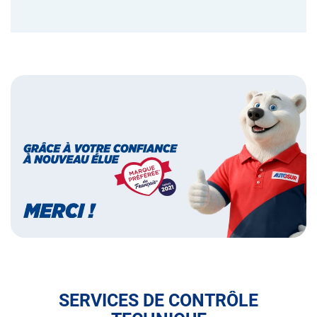
Bannières
Bannière
marque
préférée
des
français
SERVICES DE CONTRÔLE