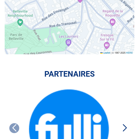
Leaflet
|
© 1987-2025
HERE
PARTENAIRES