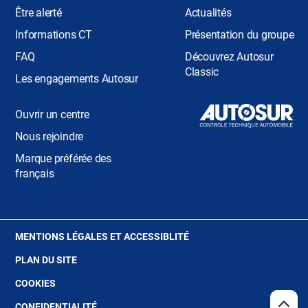
Être alerté
Actualités
Informations CT
Présentation du groupe
FAQ
Découvrez Autosur
Classic
Les engagements Autosur
Ouvrir un centre
Nous rejoindre
Marque préférée des
français
(OUVRE
MENTIONS LÉGALES ET ACCESSIBLITÉ
DANS
PLAN DU SITE
UNE
NOUVELLE
(OUVRE
COOKIES
FENÊTRE)
DANS
(OUVRE
CONFIDENTIALITÉ
REMO