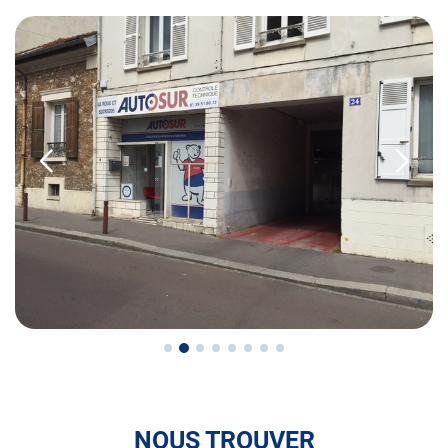
• la contre-visite
• le contrôle pollution
• le contrôle des véhicules hybrides ou électriques
• le contrôle technique des véhicules GPL/Gaz*
• le contrôle de la Catégorie L (moto, scooter, mobylette, 3
roues, quad, voiturette, voiture sans permis)
• le pré-contrôle contrôle technique ou contrôle technique
volontaire / partiel
N’attendez plus pour votre sécurité et faire vérifier votre
véhicule : Prenez RDV dans votre
centre de contrôle
technique.
A très bientôt chez
AUTOSUR VERSAILLES
.
NOUS TROUVER