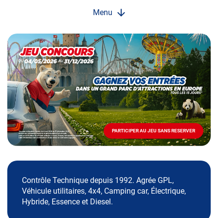
Menu
Opération
spéciale
Mai
-
Décembre
2026
-
Locations
PARTICIPER AU JEU SANS RESERVER
PARTICIPER
AU
JEU
SANS
RESERVER
Contrôle Technique depuis 1992. Agrée GPL,
Véhicule utilitaires, 4x4, Camping car, Électrique,
Hybride, Essence et Diesel.