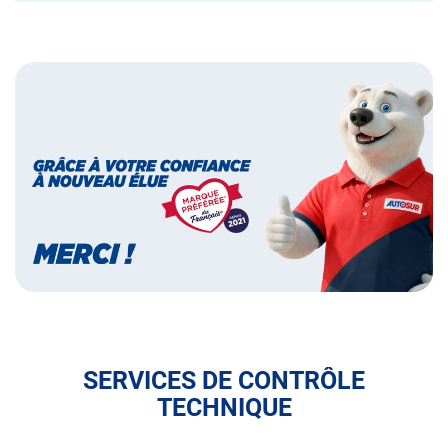
Bannières
Bannière
marque
préférée
des
français
SERVICES DE CONTRÔLE
TECHNIQUE