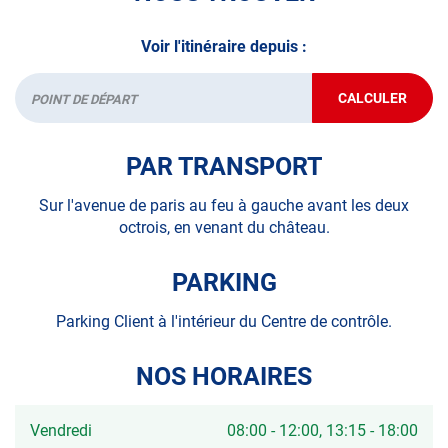
*Prestation à vérifier auprès du centre
Voir l'itinéraire depuis :
CALCULER
JUSQU'AU
Départ
POINT
DE
VENTE
PAR TRANSPORT
AUTOSUR
VERSAILLE
Sur l'avenue de paris au feu à gauche avant les deux
octrois, en venant du château.
PARKING
Parking Client à l'intérieur du Centre de contrôle.
NOS HORAIRES
Horaires
Vendredi
08:00
-
12:00
13:15
-
18:00