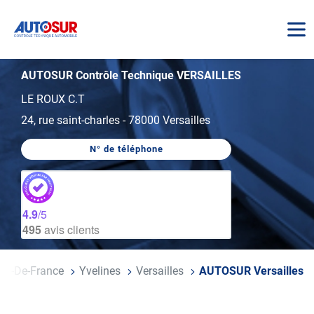
AUTOSUR
AUTOSUR Contrôle Technique VERSAILLES
LE ROUX C.T
24, rue saint-charles
-
78000 Versailles
N° de téléphone
AFFICHER
LE
NUMÉRO
DE
TÉLÉPHONE
DU
4.9
/5
CENTRE
495
avis clients
AUTOSUR
VERSAILLES
Île-De-France
Yvelines
Versailles
AUTOSUR Versailles