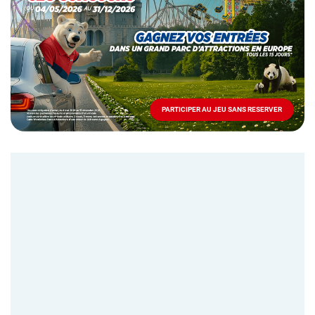
Mai
-
Décembre
2026
-
Locations
PARTICIPER AU JEU SANS RESERVER
PARTICIPER
AU
JEU
SANS
RESERVER