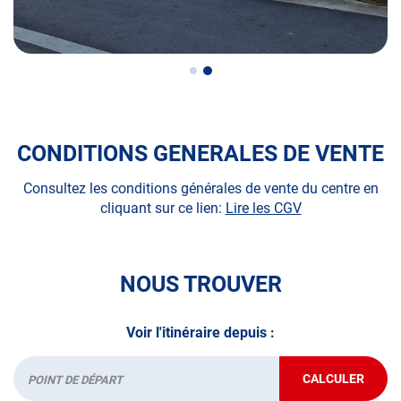
volontaire / partiel
N’attendez plus pour votre sécurité et faire vérifier votre
véhicule : Prenez RDV dans votre
centre de contrôle
technique.
A très bientôt chez
AUTOSUR SANCOINS
.
CONDITIONS GENERALES DE VENTE
*Prestation à vérifier auprès du centre
Consultez les conditions générales de vente du centre en
cliquant sur ce lien:
Lire les CGV
NOUS TROUVER
Voir l'itinéraire depuis :
CALCULER
JUSQU'AU
Départ
POINT