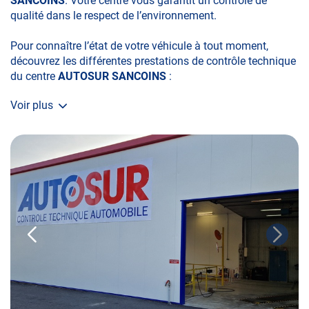
SANCOINS
. Votre centre vous garantit un contrôle de
qualité dans le respect de l’environnement.
Pour connaître l’état de votre véhicule à tout moment,
découvrez les différentes prestations de contrôle technique
du centre
AUTOSUR SANCOINS
:
Voir plus
• le contrôle technique obligatoire
• la contre-visite
• le contrôle pollution
• le contrôle des véhicules hybrides ou électriques
• le contrôle technique des véhicules GPL/Gaz*
• le contrôle de la Catégorie L (moto, scooter, mobylette, 3
roues, quad, voiturette, voiture sans permis)
• le pré-contrôle contrôle technique ou contrôle technique