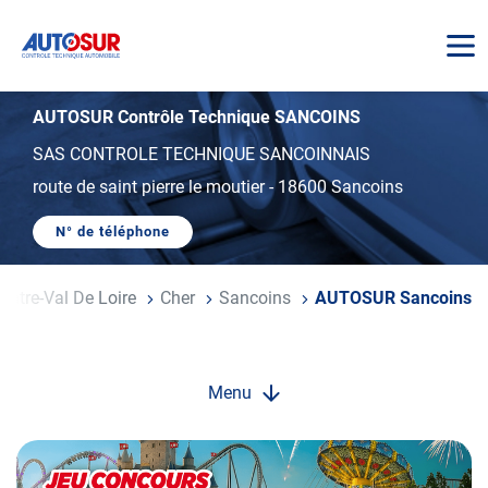
AUTOSUR
AUTOSUR Contrôle Technique SANCOINS
SAS CONTROLE TECHNIQUE SANCOINNAIS
route de saint pierre le moutier
-
18600 Sancoins
N° de téléphone
AFFICHER
LE
NUMÉRO
DE
entre-Val De Loire
Cher
Sancoins
AUTOSUR Sancoins
TÉLÉPHONE
DU
CENTRE
AUTOSUR
SANCOINS
Menu
Opération
spéciale