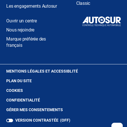
Classic
Les engagements Autosur
Ouvrir un centre
Nous rejoindre
Marque préférée des
français
(OUVRE
MENTIONS LÉGALES ET ACCESSIBLITÉ
DANS
PLAN DU SITE
UNE
NOUVELLE
(OUVRE
COOKIES
FENÊTRE)
DANS
(OUVRE
CONFIDENTIALITÉ
UNE
DANS
NOUVELLE
GÉRER MES CONSENTEMENTS
UNE
FENÊTRE)
NOUVELLE
VERSION CONTRASTÉE (
OFF
)
FENÊTRE)