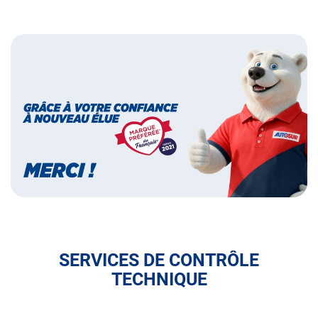
Bannières
Bannière
marque
préférée
des
français
SERVICES DE CONTRÔLE
TECHNIQUE