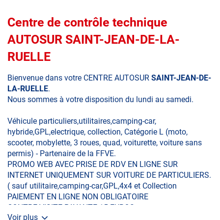
Centre de contrôle technique
AUTOSUR SAINT-JEAN-DE-LA-
RUELLE
Bienvenue dans votre CENTRE AUTOSUR
SAINT-JEAN-DE-
LA-RUELLE
.
Nous sommes à votre disposition du lundi au samedi.
Véhicule particuliers,utilitaires,camping-car,
hybride,GPL,electrique, collection, Catégorie L (moto,
scooter, mobylette, 3 roues, quad, voiturette, voiture sans
permis) - Partenaire de la FFVE.
PROMO WEB AVEC PRISE DE RDV EN LIGNE SUR
INTERNET UNIQUEMENT SUR VOITURE DE PARTICULIERS.
( sauf utilitaire,camping-car,GPL,4x4 et Collection
PAIEMENT EN LIGNE NON OBLIGATOIRE
CONTRE VISITE PAYANTE 15 EUROS
Voir plus
TARIF VOITURE PARTICULIERE 79 EUROS.