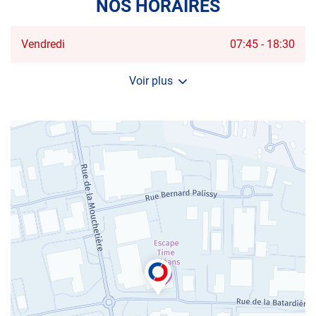
NOS HORAIRES
Horaires
Vendredi
07:45
-
18:30
d'ouverture
d'aujourd'hui
Voir plus
et
les
horaires
d'ouverture
du
centre
AUTOSUR
SAINT-
JEAN-
DE-
LA-
RUELLE