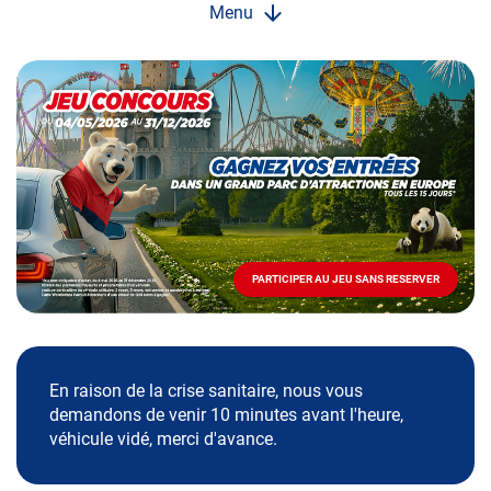
Menu
Opération
spéciale
Mai
-
Décembre
2026
-
Locations
PARTICIPER AU JEU SANS RESERVER
PARTICIPER
AU
JEU
SANS
RESERVER
En raison de la crise sanitaire, nous vous
demandons de venir 10 minutes avant l'heure,
véhicule vidé, merci d'avance.