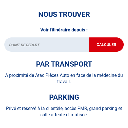
NOUS TROUVER
Voir l'itinéraire depuis :
CALCULER
JUSQU'AU
Départ
POINT
DE
VENTE
PAR TRANSPORT
AUTOSUR
SAINT-
JEAN-
A proximité de Atac Pièces Auto en face de la médecine du
DE-
travail.
LA-
RUELLE
PARKING
Privé et réservé à la clientèle, accès PMR, grand parking et
salle attente climatisée.