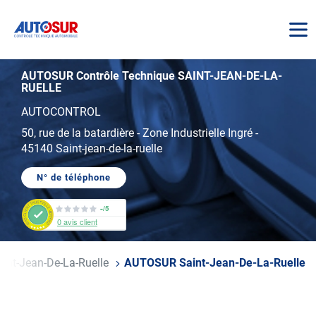
AUTOSUR
AUTOSUR Contrôle Technique SAINT-JEAN-DE-LA-
RUELLE
AUTOCONTROL
50, rue de la batardière
-
Zone Industrielle Ingré
-
45140 Saint-jean-de-la-ruelle
N° de téléphone
AFFICHER
LE
NUMÉRO
-
/5
DE
0
avis client
TÉLÉPHONE
DU
CENTRE
AUTOSUR
aint-Jean-De-La-Ruelle
AUTOSUR Saint-Jean-De-La-Ruelle
SAINT-
JEAN-
DE-
LA-
RUELLE