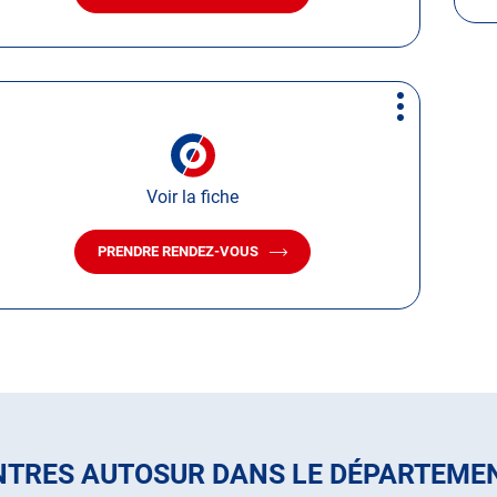
LE
CENTRE
AUTOSUR
DOLE
Plus
d'options
Voir la fiche
PRENDRE RENDEZ-VOUS
AVEC
LE
CENTRE
AUTOSUR
MONTMOROT
NTRES AUTOSUR DANS LE DÉPARTEME