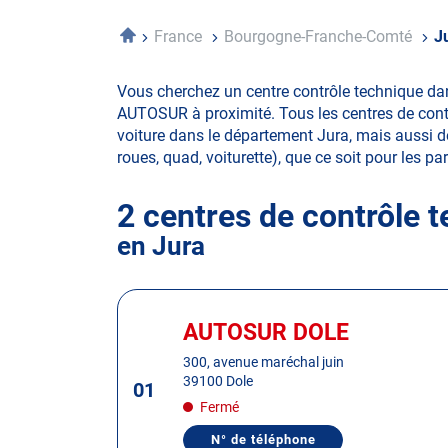
Accueil
France
Bourgogne-Franche-Comté
J
Vous cherchez un centre contrôle technique dan
AUTOSUR à proximité. Tous les centres de contr
voiture dans le département Jura, mais aussi de 
roues, quad, voiturette), que ce soit pour les par
2 centres de contrôle 
en Jura
Appuyer
sur
AUTOSUR DOLE
Centre
la
:
300, avenue maréchal juin
touche
39100 Dole
01
ENTRÉE
Fermé
pour
obtenir
N° de téléphone
AFFICHER