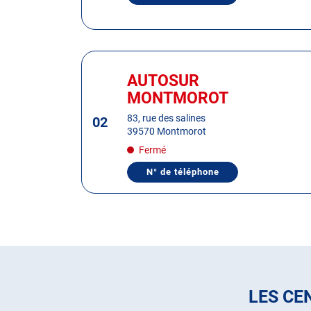
de
LE
plus
NUMÉRO
DE
amples
TÉLÉPHONE
informations
DU
Appuyer
CENTRE
AUTOSUR
sur
AUTOSUR
Centre
DOLE
la
:
MONTMOROT
touche
ENTRÉE
83, rue des salines
02
39570 Montmorot
pour
obtenir
Fermé
de
N° de téléphone
AFFICHER
plus
LE
amples
NUMÉRO
DE
informations
TÉLÉPHONE
DU
CENTRE
AUTOSUR
MONTMOROT
LES CE