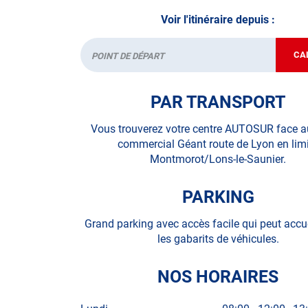
Voir l'itinéraire depuis :
• le pré-contrôle contrôle technique ou contrôle 
N’attendez plus pour votre sécurité et faire vér
CA
Départ
contrôle technique.
PAR TRANSPORT
A très bientôt chez
AUTOSUR MONTMOROT
.
Vous trouverez votre centre AUTOSUR face a
*Prestation à vérifier auprès du centre
commercial Géant route de Lyon en lim
Montmorot/Lons-le-Saunier.
PARKING
Grand parking avec accès facile qui peut accue
les gabarits de véhicules.
NOS HORAIRES