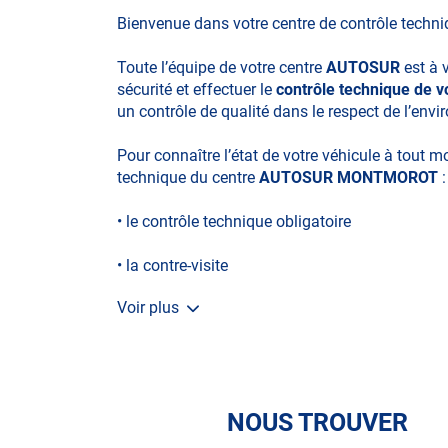
Bienvenue dans votre centre de contrôle techn
Toute l’équipe de votre centre
AUTOSUR
est à 
sécurité et effectuer le
contrôle technique de
un contrôle de qualité dans le respect de l’env
Pour connaître l’état de votre véhicule à tout 
technique du centre
AUTOSUR MONTMOROT
:
• le contrôle technique obligatoire
• la contre-visite
Voir plus
• le contrôle pollution
• le contrôle des véhicules hybrides ou électriq
• le contrôle technique des véhicules GPL/Gaz*
NOUS TROUVER
• le contrôle de la Catégorie L (moto, scooter, m