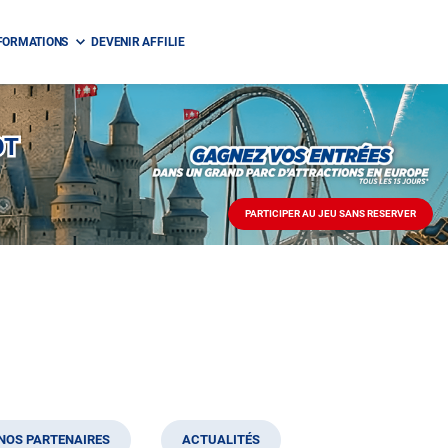
FORMATIONS
DEVENIR AFFILIE
OT
PARTICIPER AU JEU SANS RESERVER
PARTICIPER
AU
JEU
SANS
RESERVER
NOS PARTENAIRES
ACTUALITÉS