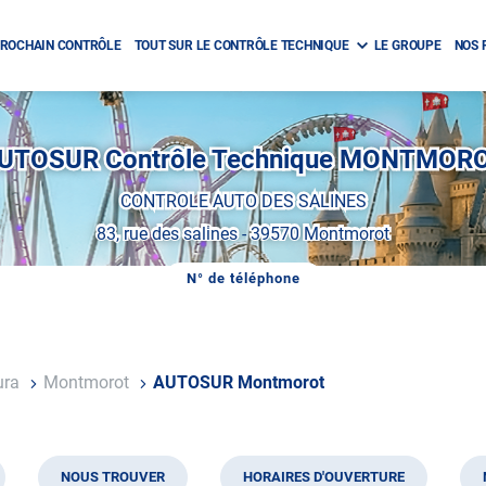
ROCHAIN CONTRÔLE
TOUT SUR LE CONTRÔLE TECHNIQUE
LE GROUPE
NOS 
UTOSUR Contrôle Technique MONTMOR
CONTROLE AUTO DES SALINES
83, rue des salines
-
39570 Montmorot
N° de téléphone
AFFICHER
LE
NUMÉRO
DE
TÉLÉPHONE
DU
ura
Montmorot
AUTOSUR Montmorot
CENTRE
AUTOSUR
MONTMOROT
NOUS TROUVER
HORAIRES D'OUVERTURE