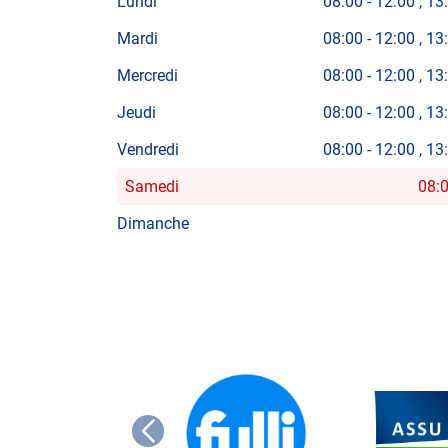
Lundi
08:00
-
12:00
13
Mardi
08:00
-
12:00
13
Mercredi
08:00
-
12:00
13
Jeudi
08:00
-
12:00
13
Vendredi
08:00
-
12:00
13
Samedi
08:
Horaires
d'ouverture
Dimanche
d'aujourd'hui