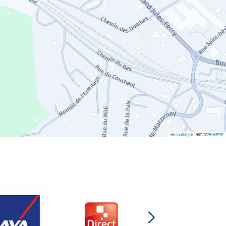
Leaflet
|
© 1987-2025
HERE