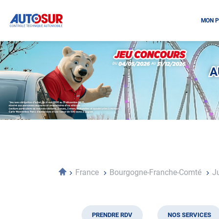
MON P
Opération
spéciale
Mai
A
-
Décembre
2026
-
Locations
Accueil
France
Bourgogne-Franche-Comté
J
PRENDRE RDV
NOS SERVICES