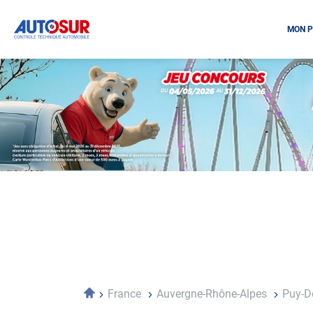
MON P
Opération
spéciale
Mai
-
Décembre
2026
-
Locations
Accueil
France
Auvergne-Rhône-Alpes
Puy-