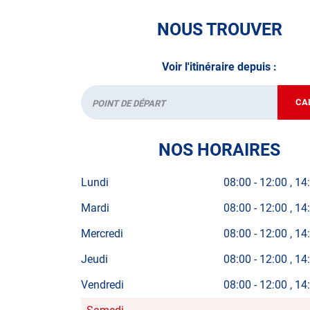
• le contrôle technique des véhicules GPL/Gaz*
NOUS TROUVER
• le pré-contrôle contrôle technique ou contrôle 
Voir l'itinéraire depuis :
N’attendez plus pour votre sécurité et faire vér
contrôle technique.
CA
Départ
A très bientôt chez
AUTOSUR COURNON
.
NOS HORAIRES
*Prestation à vérifier auprès du centre
Lundi
08:00
-
12:00
14
Mardi
08:00
-
12:00
14
Mercredi
08:00
-
12:00
14
Jeudi
08:00
-
12:00
14
Vendredi
08:00
-
12:00
14