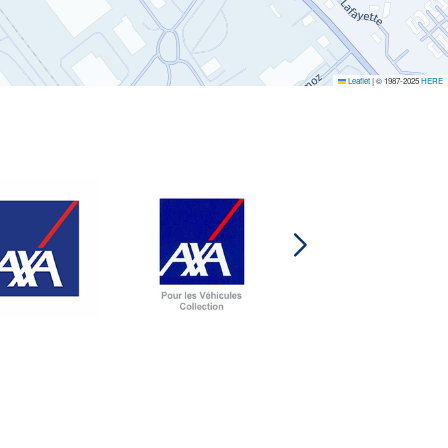
Leaflet
|
© 1987-2025
HERE
AXA
COLLECTION