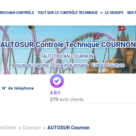
ROCHAIN CONTRÔLE
TOUT SUR LE CONTRÔLE TECHNIQUE
LE GROUPE
NOS 
AUTOSUR Contrôle Technique COURNON
AUTO BILAN COURNON
9 route du cendre
-
Zone Industrielle
-
63800 Cournon
N° de téléphone
AFFICHER
4.8
/5
LE
270
avis clients
NUMÉRO
DE
TÉLÉPHONE
DU
CENTRE
AUTOSUR
COURNON
De-Dôme
Cournon
AUTOSUR Cournon