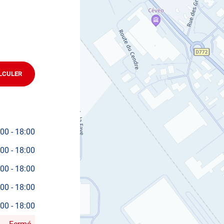
technique volontaire / partiel
ifier votre véhicule : Prenez RDV dans votre
centre de
LCULER
JUSQU'AU
POINT
DE
VENTE
AUTOSUR
COURNON
:00
-
18:00
:00
-
18:00
:00
-
18:00
:00
-
18:00
:00
-
18:00