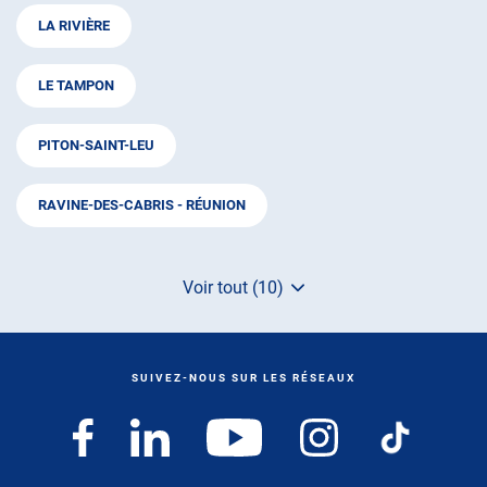
LA RIVIÈRE
LE TAMPON
PITON-SAINT-LEU
RAVINE-DES-CABRIS - RÉUNION
Voir tout (10)
de
points
de
vente
de
SUIVEZ-NOUS SUR LES RÉSEAUX
AUTOSUR