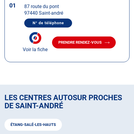
touche
01
87 route du pont
ENTRÉE
97440 Saint-andré
pour
obtenir
N° de téléphone
AFFICHER
de
LE
plus
NUMÉRO
DE
amples
PRENDRE RENDEZ-VOUS
TÉLÉPHONE
AVEC
informations
DU
Voir la fiche
LE
CENTRE
CENTRE
AUTOSUR
AUTOSUR
SAINT-
ANDRÉ
SAINT-
-
ANDRÉ
LA
-
RÉUNION
LA
RÉUNION
LES CENTRES AUTOSUR PROCHES
DE SAINT-ANDRÉ
ÉTANG-SALÉ-LES-HAUTS