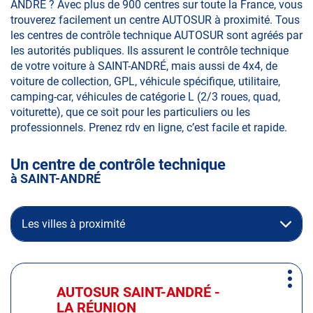
ANDRÉ ? Avec plus de 900 centres sur toute la France, vous
trouverez facilement un centre AUTOSUR à proximité. Tous
les centres de contrôle technique AUTOSUR sont agréés par
les autorités publiques. Ils assurent le contrôle technique
de votre voiture à SAINT-ANDRÉ, mais aussi de 4x4, de
voiture de collection, GPL, véhicule spécifique, utilitaire,
camping-car, véhicules de catégorie L (2/3 roues, quad,
voiturette), que ce soit pour les particuliers ou les
professionnels. Prenez rdv en ligne, c’est facile et rapide.
Un centre de contrôle technique
à SAINT-ANDRÉ
Les villes à proximité
Appuyer
Plus
sur
AUTOSUR SAINT-ANDRÉ -
Centre
d'op
la
LA RÉUNION
: