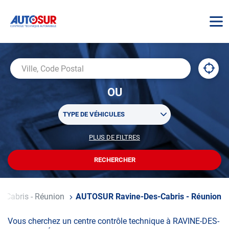
AUTOSUR
À
,
Ville,
proxi
trouv
Code
OU
un
Postal
centr
Sélectionner
AUTO
TYPE DE VÉHICULES
un
ou
PLUS DE FILTRES
POUR
plusieurs
PERSONNALISER
filtre(s)
VOTRE
RECHERCHER
UN
RECHERCHE
de
CENTRE
recherche
AUTOSUR
s-Cabris - Réunion
AUTOSUR Ravine-Des-Cabris - Réunion
Vous cherchez un centre contrôle technique à RAVINE-DES-