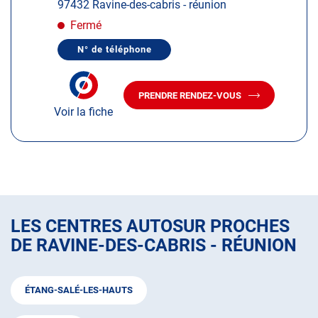
97432 Ravine-des-cabris - réunion
obtenir
de
Fermé
plus
N° de téléphone
amples
AFFICHER
LE
informations
NUMÉRO
DE
PRENDRE RENDEZ-VOUS
TÉLÉPHONE
AVEC
DU
Voir la fiche
LE
CENTRE
CENTRE
AUTOSUR
AUTOSUR
RAVINE-
DES-
RAVINE-
CABRIS
DES-
-
CABRIS
RÉUNION
-
RÉUNION
LES CENTRES AUTOSUR PROCHES
DE RAVINE-DES-CABRIS - RÉUNION
ÉTANG-SALÉ-LES-HAUTS