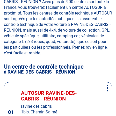
CABRIS - RÉUNION ? Avec plus de 900 centres sur toute la
France, vous trouverez facilement un centre AUTOSUR à
proximité. Tous les centres de contrôle technique AUTOSUR
sont agréés par les autorités publiques. Ils assurent le
contrôle technique de votre voiture à RAVINE-DES-CABRIS -
RÉUNION, mais aussi de 4x4, de voiture de collection, GPL,
véhicule spécifique, utilitaire, camping-car, véhicules de
catégorie L (2/3 roues, quad, voiturette), que ce soit pour
les particuliers ou les professionnels. Prenez rdv en ligne,
c’est facile et rapide.
Un centre de contrôle technique
à RAVINE-DES-CABRIS - RÉUNION
Appuyer
Plus
sur
AUTOSUR RAVINE-DES-
Centre
d'op
la
CABRIS - RÉUNION
:
touche
ravine des cabris
ENTRÉE
01
1bis, Chemin Salmé
pour