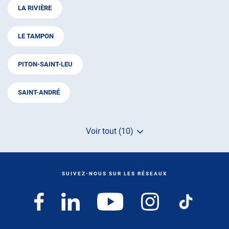
LA RIVIÈRE
LE TAMPON
PITON-SAINT-LEU
SAINT-ANDRÉ
Voir tout (10)
de
points
de
vente
de
SUIVEZ-NOUS SUR LES RÉSEAUX
AUTOSUR