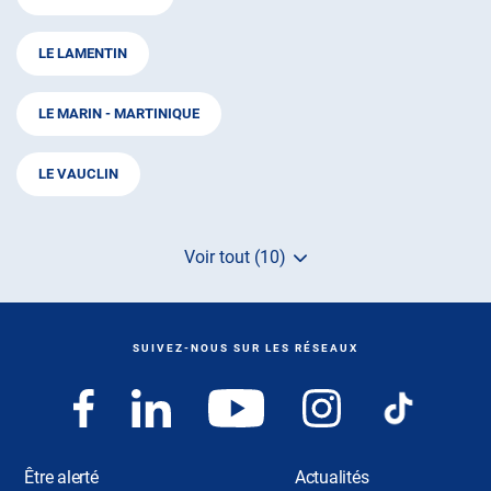
LE LAMENTIN
LE MARIN - MARTINIQUE
LE VAUCLIN
Voir tout (10)
de
points
de
vente
de
SUIVEZ-NOUS SUR LES RÉSEAUX
AUTOSUR
Être alerté
Actualités