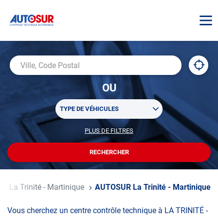
AUTOSUR
À
,
Ville,
proxi
trouv
Code
OU
un
Postal
centr
Sélectionner
AUTO
TYPE DE VÉHICULES
un
ou
PLUS DE FILTRES
POUR
plusieurs
PERSONNALISER
filtre(s)
VOTRE
RECHERCHER
UN
RECHERCHE
de
CENTRE
recherche
AUTOSUR
é
La Trinité - Martinique
AUTOSUR La Trinité - Martinique
Vous cherchez un centre contrôle technique à LA TRINITÉ -