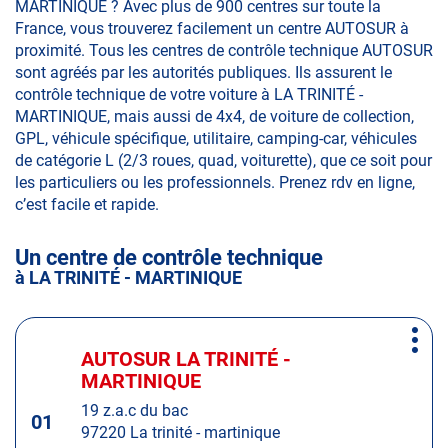
MARTINIQUE ? Avec plus de 900 centres sur toute la
France, vous trouverez facilement un centre AUTOSUR à
proximité. Tous les centres de contrôle technique AUTOSUR
sont agréés par les autorités publiques. Ils assurent le
contrôle technique de votre voiture à LA TRINITÉ -
MARTINIQUE, mais aussi de 4x4, de voiture de collection,
GPL, véhicule spécifique, utilitaire, camping-car, véhicules
de catégorie L (2/3 roues, quad, voiturette), que ce soit pour
les particuliers ou les professionnels. Prenez rdv en ligne,
c’est facile et rapide.
Un centre de contrôle technique
à LA TRINITÉ - MARTINIQUE
Appuyer
Plus
sur
AUTOSUR LA TRINITÉ -
Centre
d'op
la
MARTINIQUE
:
touche
19 z.a.c du bac
ENTRÉE
01
97220 La trinité - martinique
pour