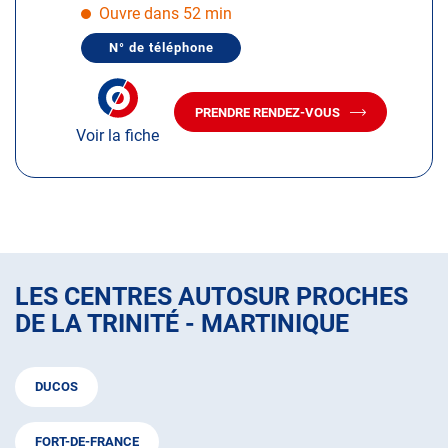
obtenir
Ouvre dans 52 min
de
N° de téléphone
plus
AFFICHER
LE
amples
NUMÉRO
informations
DE
PRENDRE RENDEZ-VOUS
TÉLÉPHONE
AVEC
DU
Voir la fiche
LE
CENTRE
CENTRE
AUTOSUR
AUTOSUR
LA
TRINITÉ
LA
-
TRINITÉ
MARTINIQUE
-
MARTINIQUE
LES CENTRES AUTOSUR PROCHES
DE LA TRINITÉ - MARTINIQUE
DUCOS
FORT-DE-FRANCE