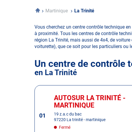
Accueil
Martinique
La Trinité
Vous cherchez un centre contrôle technique en 
à proximité. Tous les centres de contrôle techn
région La Trinité, mais aussi de 4x4, de voiture 
voiturette), que ce soit pour les particuliers ou 
Un centre de contrôle 
en La Trinité
Appuyer
sur
AUTOSUR LA TRINITÉ -
Centre
la
:
MARTINIQUE
touche
ENTRÉE
19 z.a.c du bac
01
97220 La trinité - martinique
pour
obtenir
Fermé