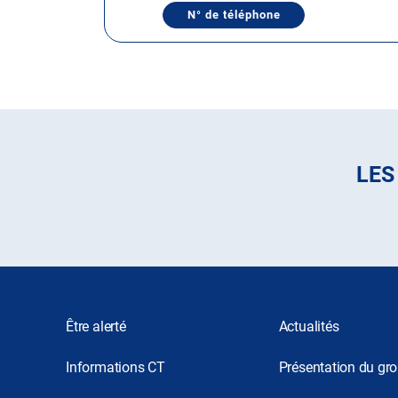
de
N° de téléphone
AFFICHER
plus
LE
amples
NUMÉRO
DE
informations
TÉLÉPHONE
DU
CENTRE
AUTOSUR
LA
TRINITÉ
-
MARTINIQUE
LES
Être alerté
Actualités
Informations CT
Présentation du gr