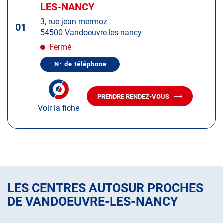
d'op
la
LES-NANCY
:
touche
3, rue jean mermoz
ENTRÉE
01
54500 Vandoeuvre-les-nancy
pour
obtenir
Fermé
de
N° de téléphone
plus
AFFICHER
LE
amples
NUMÉRO
informations
DE
PRENDRE RENDEZ-VOUS
TÉLÉPHONE
AVEC
DU
Voir la fiche
LE
CENTRE
CENTRE
AUTOSUR
AUTOSUR
VANDOEUVRE-
LES-
VANDOEUVRE-
NANCY
LES-
NANCY
LES CENTRES AUTOSUR PROCHES
DE VANDOEUVRE-LES-NANCY