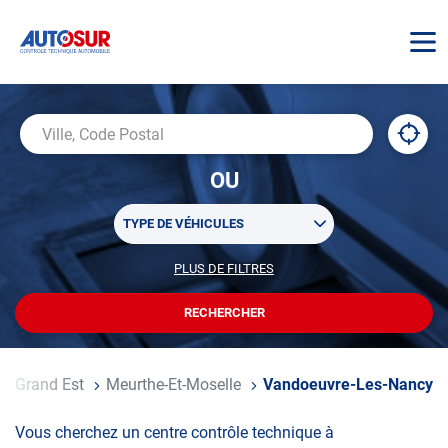
AUTOSUR
À
,
Ville,
proxi
trouv
Code
OU
un
Postal
centr
Sélectionner
AUTO
TYPE DE VÉHICULES
un
ou
PLUS DE FILTRES
POUR
plusieurs
PERSONNALISER
filtre(s)
VOTRE
RECHERCHER
UN
RECHERCHE
de
CENTRE
recherche
AUTOSUR
Grand Est
Meurthe-Et-Moselle
Vandoeuvre-Les-Nancy
Vous cherchez un centre contrôle technique à