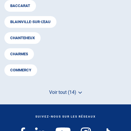
BACCARAT
BLAINVILLE-SUR-L'EAU
CHANTEHEUX
CHARMES
COMMERCY
Voir tout (14)
de
points
de
vente
de
SUIVEZ-NOUS SUR LES RÉSEAUX
AUTOSUR