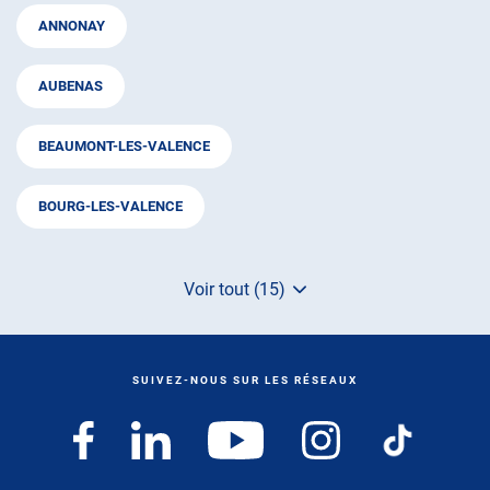
ANNONAY
AUBENAS
BEAUMONT-LES-VALENCE
BOURG-LES-VALENCE
Voir tout (15)
de
points
de
vente
de
SUIVEZ-NOUS SUR LES RÉSEAUX
AUTOSUR