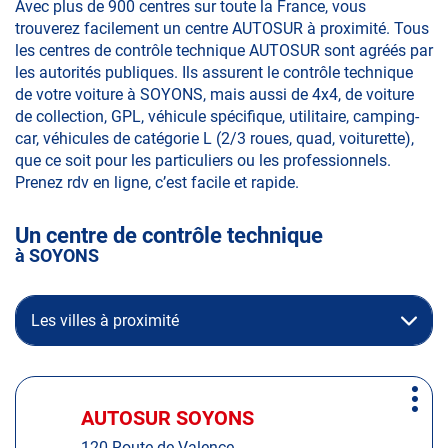
Avec plus de 900 centres sur toute la France, vous
trouverez facilement un centre AUTOSUR à proximité. Tous
les centres de contrôle technique AUTOSUR sont agréés par
les autorités publiques. Ils assurent le contrôle technique
de votre voiture à SOYONS, mais aussi de 4x4, de voiture
de collection, GPL, véhicule spécifique, utilitaire, camping-
car, véhicules de catégorie L (2/3 roues, quad, voiturette),
que ce soit pour les particuliers ou les professionnels.
Prenez rdv en ligne, c’est facile et rapide.
Un centre de contrôle technique
à SOYONS
Les villes à proximité
Appuyer
Plus
sur
AUTOSUR SOYONS
Centre
d'op
la
:
120 Route de Valence