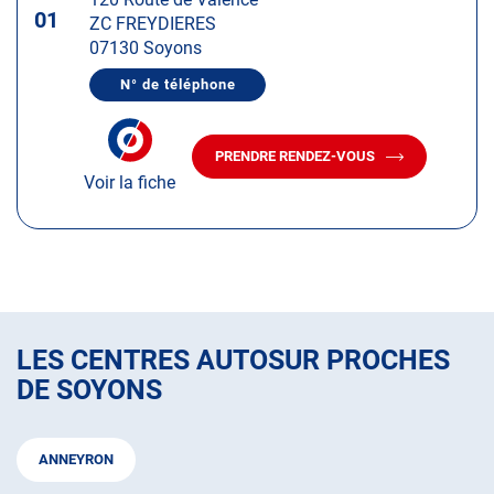
touche
01
ZC FREYDIERES
ENTRÉE
07130 Soyons
pour
obtenir
N° de téléphone
AFFICHER
de
LE
plus
NUMÉRO
DE
amples
PRENDRE RENDEZ-VOUS
TÉLÉPHONE
AVEC
informations
DU
Voir la fiche
LE
CENTRE
CENTRE
AUTOSUR
AUTOSUR
SOYONS
SOYONS
LES CENTRES AUTOSUR PROCHES
DE SOYONS
ANNEYRON