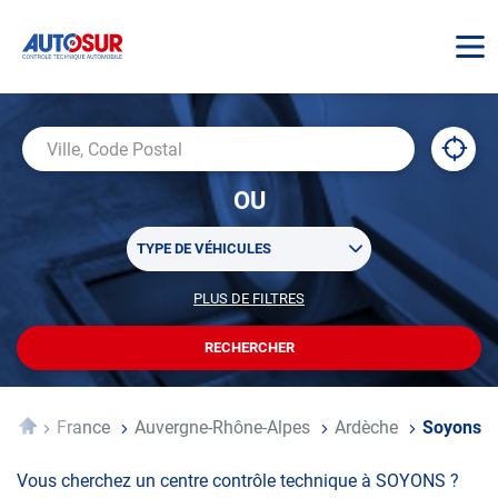
AUTOSUR
À
,
Ville,
proxi
trouv
Code
OU
un
Postal
centr
Sélectionner
AUTO
TYPE DE VÉHICULES
un
ou
PLUS DE FILTRES
POUR
plusieurs
PERSONNALISER
filtre(s)
VOTRE
RECHERCHER
UN
RECHERCHE
de
CENTRE
recherche
AUTOSUR
Accueil
France
Auvergne-Rhône-Alpes
Ardèche
Soyons
Vous cherchez un centre contrôle technique à SOYONS ?