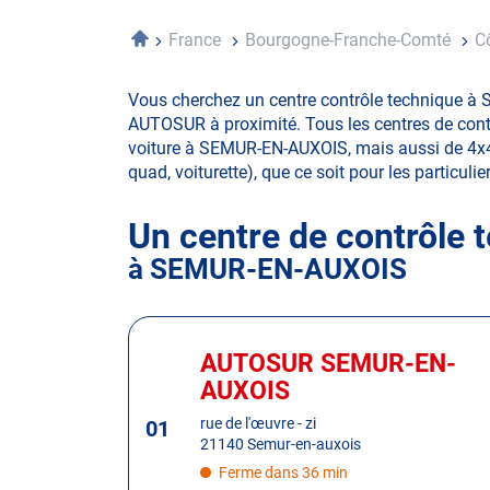
Accueil
France
Bourgogne-Franche-Comté
C
Vous cherchez un centre contrôle technique à 
AUTOSUR à proximité. Tous les centres de contr
voiture à SEMUR-EN-AUXOIS, mais aussi de 4x4, d
quad, voiturette), que ce soit pour les particulie
Un centre de contrôle 
à SEMUR-EN-AUXOIS
Appuyer
sur
AUTOSUR SEMUR-EN-
Centre
la
:
AUXOIS
touche
ENTRÉE
rue de l'œuvre - zi
01
21140 Semur-en-auxois
pour
obtenir
Ferme dans 36 min