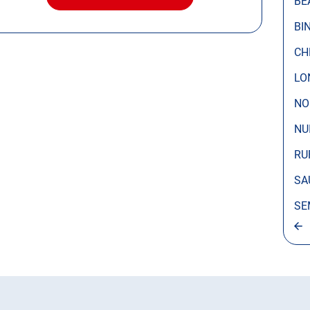
BE
AVEC
LE
BI
CENTRE
AUTOSUR
CH
SEMUR-
EN-
LO
AUXOIS
NO
NU
RU
SA
SE