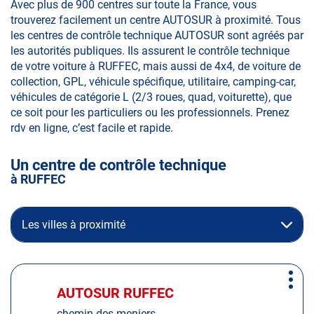
Avec plus de 900 centres sur toute la France, vous
trouverez facilement un centre AUTOSUR à proximité. Tous
les centres de contrôle technique AUTOSUR sont agréés par
les autorités publiques. Ils assurent le contrôle technique
de votre voiture à RUFFEC, mais aussi de 4x4, de voiture de
collection, GPL, véhicule spécifique, utilitaire, camping-car,
véhicules de catégorie L (2/3 roues, quad, voiturette), que
ce soit pour les particuliers ou les professionnels. Prenez
rdv en ligne, c’est facile et rapide.
Un centre de contrôle technique
à RUFFEC
Les villes à proximité
Appuyer
Plus
sur
AUTOSUR RUFFEC
Centre
d'op
la
:
chemin des meniers