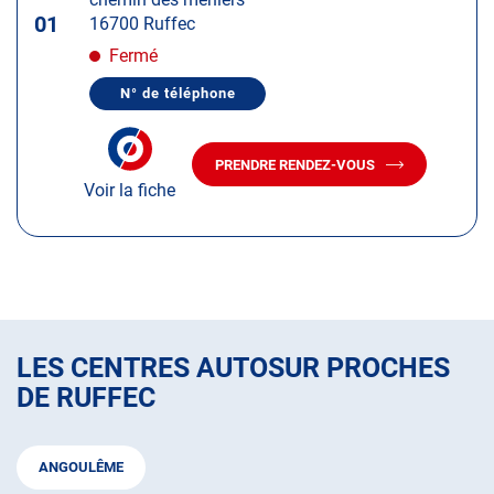
touche
01
16700 Ruffec
ENTRÉE
pour
Fermé
obtenir
N° de téléphone
de
AFFICHER
LE
plus
NUMÉRO
amples
DE
PRENDRE RENDEZ-VOUS
TÉLÉPHONE
AVEC
informations
DU
Voir la fiche
LE
CENTRE
CENTRE
AUTOSUR
AUTOSUR
RUFFEC
RUFFEC
LES CENTRES AUTOSUR PROCHES
DE RUFFEC
ANGOULÊME