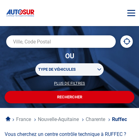
AUTOSUR
À
,
Ville,
proxi
trouv
Code
OU
un
Postal
centr
Sélectionner
AUTO
TYPE DE VÉHICULES
un
ou
PLUS DE FILTRES
POUR
plusieurs
PERSONNALISER
filtre(s)
VOTRE
RECHERCHER
UN
RECHERCHE
de
CENTRE
recherche
AUTOSUR
Accueil
France
Nouvelle-Aquitaine
Charente
Ruffec
Vous cherchez un centre contrôle technique à RUFFEC ?