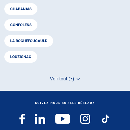
CHABANAIS
CONFOLENS
LA ROCHEFOUCAULD
LOUZIGNAC
Voir tout (7)
de
points
de
vente
de
SUIVEZ-NOUS SUR LES RÉSEAUX
AUTOSUR