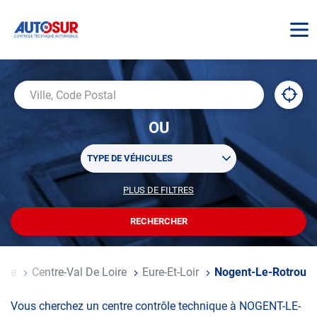
AUTOSUR
À
,
Ville,
proxi
trouv
Code
OU
un
Postal
centr
Sélectionner
AUTO
TYPE DE VÉHICULES
un
ou
PLUS DE FILTRES
POUR
plusieurs
PERSONNALISER
filtre(s)
VOTRE
RECHERCHER
UN
RECHERCHE
de
CENTRE
recherche
AUTOSUR
ance
Centre-Val De Loire
Eure-Et-Loir
Nogent-Le-Rotrou
Vous cherchez un centre contrôle technique à NOGENT-LE-