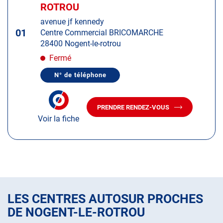
d'op
la
ROTROU
:
touche
avenue jf kennedy
ENTRÉE
01
Centre Commercial BRICOMARCHE
pour
28400 Nogent-le-rotrou
obtenir
de
Fermé
plus
N° de téléphone
amples
AFFICHER
LE
informations
NUMÉRO
DE
PRENDRE RENDEZ-VOUS
TÉLÉPHONE
AVEC
DU
Voir la fiche
LE
CENTRE
CENTRE
AUTOSUR
AUTOSUR
NOGENT-
LE-
NOGENT-
ROTROU
LE-
ROTROU
LES CENTRES AUTOSUR PROCHES
DE NOGENT-LE-ROTROU