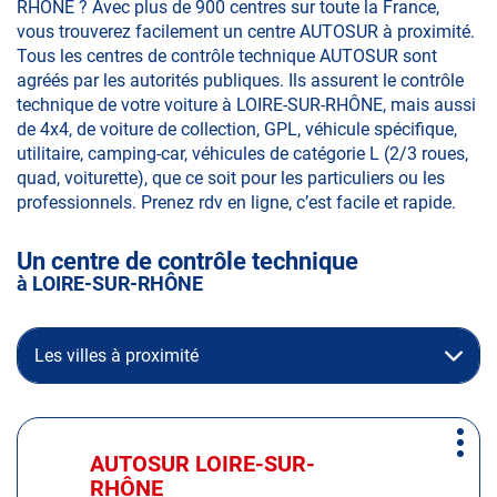
RHÔNE ? Avec plus de 900 centres sur toute la France,
vous trouverez facilement un centre AUTOSUR à proximité.
Tous les centres de contrôle technique AUTOSUR sont
agréés par les autorités publiques. Ils assurent le contrôle
technique de votre voiture à LOIRE-SUR-RHÔNE, mais aussi
de 4x4, de voiture de collection, GPL, véhicule spécifique,
utilitaire, camping-car, véhicules de catégorie L (2/3 roues,
quad, voiturette), que ce soit pour les particuliers ou les
professionnels. Prenez rdv en ligne, c’est facile et rapide.
Un centre de contrôle technique
à LOIRE-SUR-RHÔNE
Les villes à proximité
Appuyer
Plus
sur
AUTOSUR LOIRE-SUR-
Centre
d'op
la
RHÔNE
: