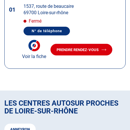
touche
1537, route de beaucaire
ENTRÉE
01
69700 Loire-sur-rhône
pour
obtenir
Fermé
de
N° de téléphone
plus
AFFICHER
LE
amples
NUMÉRO
informations
DE
PRENDRE RENDEZ-VOUS
TÉLÉPHONE
AVEC
DU
Voir la fiche
LE
CENTRE
CENTRE
AUTOSUR
AUTOSUR
LOIRE-
SUR-
LOIRE-
RHÔNE
SUR-
RHÔNE
LES CENTRES AUTOSUR PROCHES
DE LOIRE-SUR-RHÔNE
ANNEYRON