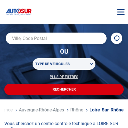
AUTOSUR
À
,
Ville,
proxi
trouv
Code
OU
un
Postal
centr
Sélectionner
AUTO
TYPE DE VÉHICULES
un
ou
PLUS DE FILTRES
POUR
plusieurs
PERSONNALISER
filtre(s)
VOTRE
RECHERCHER
UN
RECHERCHE
de
CENTRE
recherche
AUTOSUR
il
France
Auvergne-Rhône-Alpes
Rhône
Loire-Sur-Rhône
Vous cherchez un centre contrôle technique à LOIRE-SUR-