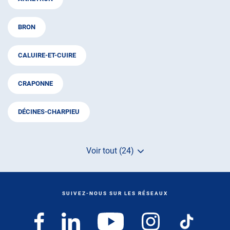
BRON
CALUIRE-ET-CUIRE
CRAPONNE
DÉCINES-CHARPIEU
Voir tout (24)
de
points
de
vente
de
SUIVEZ-NOUS SUR LES RÉSEAUX
AUTOSUR