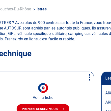
ouches-Du-Rhône
Istres
ISTRES ? Avec plus de 900 centres sur toute la France, vous tr
ue AUTOSUR sont agréés par les autorités publiques. Ils assurent
on, GPL, véhicule spécifique, utilitaire, camping-car, véhicules d
s. Prenez rdv en ligne, c’est facile et rapide.
technique
Les
Plus
d'options
AI
Voir la fiche
AR
PRENDRE RENDEZ-VOUS
AVEC