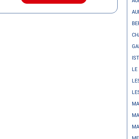
AU
LE
CENTRE
AU
AUTOSUR
ISTRES
BE
CH
GA
IS
LE
LE
LE
MA
MA
MA
ME