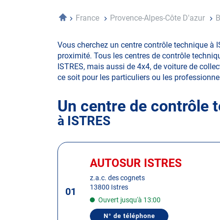
Accueil
France
Provence-Alpes-Côte D'azur
B
Vous cherchez un centre contrôle technique à 
proximité. Tous les centres de contrôle techniq
ISTRES, mais aussi de 4x4, de voiture de collecti
ce soit pour les particuliers ou les professionnel
Un centre de contrôle 
à ISTRES
Appuyer
sur
AUTOSUR ISTRES
Centre
la
:
z.a.c. des cognets
touche
13800 Istres
01
ENTRÉE
Ouvert jusqu'à 13:00
pour
obtenir
N° de téléphone
AFFICHER