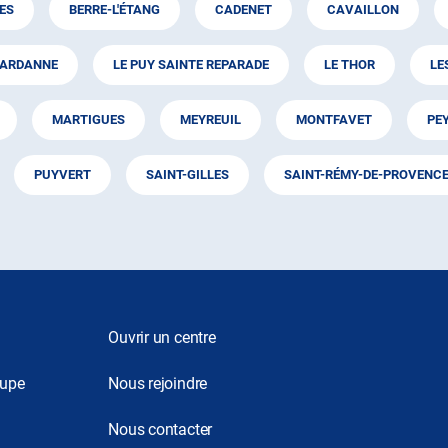
ES
BERRE-L'ÉTANG
CADENET
CAVAILLON
ARDANNE
LE PUY SAINTE REPARADE
LE THOR
LE
MARTIGUES
MEYREUIL
MONTFAVET
PE
PUYVERT
SAINT-GILLES
SAINT-RÉMY-DE-PROVENC
Ouvrir un centre
oupe
Nous rejoindre
Nous contacter