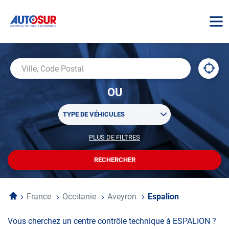
AUTOSUR
À
,
Ville,
proxi
trouv
Code
OU
un
Postal
centr
Sélectionner
AUTO
TYPE DE VÉHICULES
un
ou
PLUS DE FILTRES
POUR
plusieurs
PERSONNALISER
filtre(s)
VOTRE
RECHERCHER
UN
RECHERCHE
de
CENTRE
recherche
AUTOSUR
Accueil
France
Occitanie
Aveyron
Espalion
Vous cherchez un centre contrôle technique à ESPALION ?