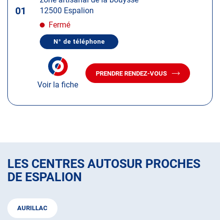
touche
01
12500 Espalion
ENTRÉE
pour
Fermé
obtenir
N° de téléphone
de
AFFICHER
LE
plus
NUMÉRO
amples
DE
PRENDRE RENDEZ-VOUS
TÉLÉPHONE
AVEC
informations
DU
Voir la fiche
LE
CENTRE
CENTRE
AUTOSUR
AUTOSUR
ESPALION
ESPALION
LES CENTRES AUTOSUR PROCHES
DE ESPALION
AURILLAC