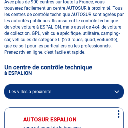
Avec plus de 900 centres sur toute la France, vous
trouverez facilement un centre AUTOSUR à proximité. Tous
les centres de contrôle technique AUTOSUR sont agréés par
les autorités publiques. Ils assurent le contrôle technique
de votre voiture à ESPALION, mais aussi de 4x4, de voiture
de collection, GPL, véhicule spécifique, utilitaire, camping-
car, véhicules de catégorie L (2/3 roues, quad, voiturette),
que ce soit pour les particuliers ou les professionnels.
Prenez rdv en ligne, c’est facile et rapide.
Un centre de contrôle technique
à ESPALION
Les villes à proximité
Appuyer
Plus
sur
AUTOSUR ESPALION
Centre
d'op
la
:
zone artisanal de la bouysse