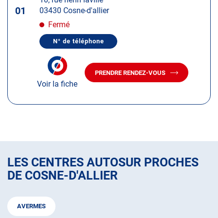
touche
01
03430 Cosne-d'allier
ENTRÉE
pour
Fermé
obtenir
N° de téléphone
de
AFFICHER
LE
plus
NUMÉRO
amples
DE
PRENDRE RENDEZ-VOUS
TÉLÉPHONE
AVEC
informations
DU
Voir la fiche
LE
CENTRE
CENTRE
AUTOSUR
AUTOSUR
COSNE-
D'ALLIER
COSNE-
D'ALLIER
LES CENTRES AUTOSUR PROCHES
DE COSNE-D'ALLIER
AVERMES