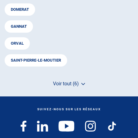
DOMERAT
GANNAT
ORVAL
SAINT-PIERRE-LE-MOUTIER
Voir tout (6)
de
points
de
vente
de
SUIVEZ-NOUS SUR LES RÉSEAUX
AUTOSUR