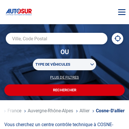
AUTOSUR
À
,
Ville,
proxi
trouv
Code
OU
un
Postal
centr
Sélectionner
AUTO
TYPE DE VÉHICULES
un
ou
PLUS DE FILTRES
POUR
plusieurs
PERSONNALISER
filtre(s)
VOTRE
RECHERCHER
UN
RECHERCHE
de
CENTRE
recherche
AUTOSUR
ccueil
France
Auvergne-Rhône-Alpes
Allier
Cosne-D'allier
Vous cherchez un centre contrôle technique à COSNE-