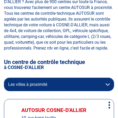
D'ALLIER ? Avec plus de 900 centres sur toute la France,
vous trouverez facilement un centre AUTOSUR à proximité.
Tous les centres de contrôle technique AUTOSUR sont
agréés par les autorités publiques. Ils assurent le contrôle
technique de votre voiture à COSNE-D'ALLIER, mais aussi
de 4x4, de voiture de collection, GPL, véhicule spécifique,
utilitaire, camping-car, véhicules de catégorie L (2/3 roues,
quad, voiturette), que ce soit pour les particuliers ou les
professionnels. Prenez rdv en ligne, c’est facile et rapide.
Un centre de contrôle technique
à COSNE-D'ALLIER
Les villes à proximité
Appuyer
Plus
sur
AUTOSUR COSNE-D'ALLIER
Centre
d'op
la
:
10, rue henri laville