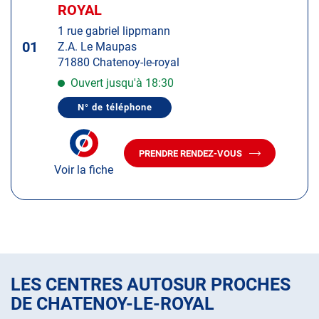
d'op
la
ROYAL
:
touche
1 rue gabriel lippmann
ENTRÉE
01
Z.A. Le Maupas
pour
71880 Chatenoy-le-royal
obtenir
de
Ouvert jusqu'à 18:30
plus
N° de téléphone
amples
AFFICHER
LE
informations
NUMÉRO
DE
PRENDRE RENDEZ-VOUS
TÉLÉPHONE
AVEC
DU
Voir la fiche
LE
CENTRE
CENTRE
AUTOSUR
AUTOSUR
CHATENOY-
LE-
CHATENOY-
ROYAL
LE-
ROYAL
LES CENTRES AUTOSUR PROCHES
DE CHATENOY-LE-ROYAL