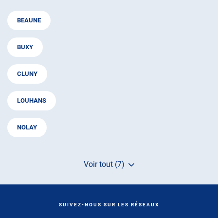
BEAUNE
BUXY
CLUNY
LOUHANS
NOLAY
Voir tout (7)
de
points
de
vente
de
SUIVEZ-NOUS SUR LES RÉSEAUX
AUTOSUR