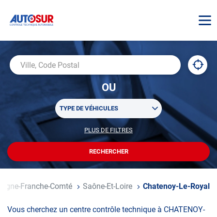
AUTOSUR
À
,
Ville,
proxi
trouv
Code
OU
un
Postal
centr
Sélectionner
AUTO
TYPE DE VÉHICULES
un
ou
PLUS DE FILTRES
POUR
plusieurs
PERSONNALISER
filtre(s)
VOTRE
RECHERCHER
UN
RECHERCHE
de
CENTRE
recherche
AUTOSUR
gogne-Franche-Comté
Saône-Et-Loire
Chatenoy-Le-Royal
Vous cherchez un centre contrôle technique à CHATENOY-