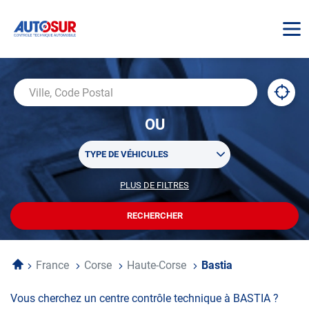
AUTOSUR
À
,
Ville,
proxi
trouv
Code
OU
un
Postal
centr
Sélectionner
AUTO
TYPE DE VÉHICULES
un
ou
PLUS DE FILTRES
POUR
plusieurs
PERSONNALISER
filtre(s)
VOTRE
RECHERCHER
UN
RECHERCHE
de
CENTRE
recherche
AUTOSUR
Accueil
France
Corse
Haute-Corse
Bastia
Vous cherchez un centre contrôle technique à BASTIA ?