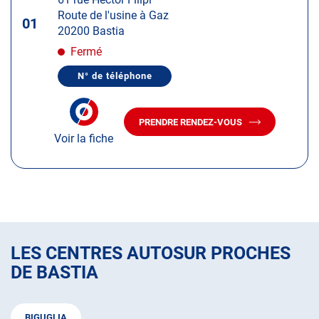
touche
Route de l'usine à Gaz
ENTRÉE
01
20200 Bastia
pour
obtenir
Fermé
de
N° de téléphone
plus
AFFICHER
LE
amples
NUMÉRO
informations
DE
PRENDRE RENDEZ-VOUS
TÉLÉPHONE
AVEC
DU
Voir la fiche
LE
CENTRE
CENTRE
AUTOSUR
AUTOSUR
BASTIA
BASTIA
LES CENTRES AUTOSUR PROCHES
DE BASTIA
BIGUGLIA