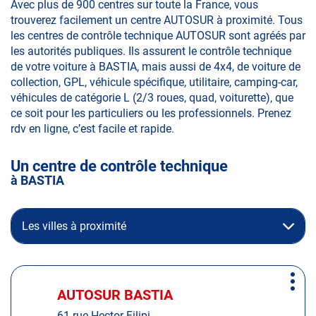
Avec plus de 900 centres sur toute la France, vous
trouverez facilement un centre AUTOSUR à proximité. Tous
les centres de contrôle technique AUTOSUR sont agréés par
les autorités publiques. Ils assurent le contrôle technique
de votre voiture à BASTIA, mais aussi de 4x4, de voiture de
collection, GPL, véhicule spécifique, utilitaire, camping-car,
véhicules de catégorie L (2/3 roues, quad, voiturette), que
ce soit pour les particuliers ou les professionnels. Prenez
rdv en ligne, c’est facile et rapide.
Un centre de contrôle technique
à BASTIA
Les villes à proximité
Appuyer
Plus
sur
AUTOSUR BASTIA
Centre
d'op
la
:
61 rue Hector Filipi