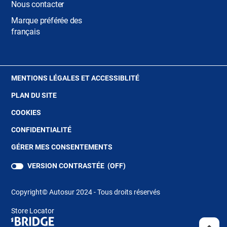
Nous contacter
Marque préférée des
français
(OUVRE
MENTIONS LÉGALES ET ACCESSIBLITÉ
DANS
PLAN DU SITE
UNE
NOUVELLE
(OUVRE
COOKIES
FENÊTRE)
DANS
(OUVRE
CONFIDENTIALITÉ
UNE
DANS
NOUVELLE
GÉRER MES CONSENTEMENTS
UNE
FENÊTRE)
NOUVELLE
VERSION CONTRASTÉE (
OFF
)
FENÊTRE)
Copyright© Autosur 2024 - Tous droits réservés
Store Locator
(ouvre