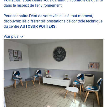
POITIERS
. Votre centre vous garantit un contrôle de qualité
dans le respect de l’environnement.
Pour connaître l’état de votre véhicule à tout moment,
découvrez les différentes prestations de contrôle technique
du centre
AUTOSUR POITIERS
:
Voir plus
• le contrôle technique obligatoire
• la contre-visite
• le contrôle pollution
• le contrôle des véhicules hybrides ou électriques
• le contrôle technique des véhicules GPL/Gaz*
• le pré-contrôle contrôle technique ou contrôle technique
volontaire / partiel
N’attendez plus pour votre sécurité et faire vérifier votre