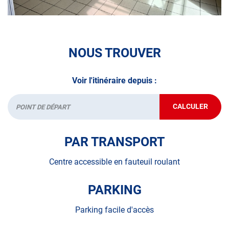
véhicule : Prenez RDV dans votre
centre de contrôle
technique.
A très bientôt chez
AUTOSUR POITIERS
.
NOUS TROUVER
*Prestation à vérifier auprès du centre
Voir l'itinéraire depuis :
CALCULER
JUSQU'AU
Départ
POINT
DE
VENTE
PAR TRANSPORT
AUTOSUR
POITIERS
Centre accessible en fauteuil roulant
PARKING
Parking facile d'accès