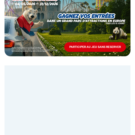
Mai
-
Décembre
2026
-
Locations
PARTICIPER AU JEU SANS RESERVER
PARTICIPER
AU
JEU
SANS
RESERVER