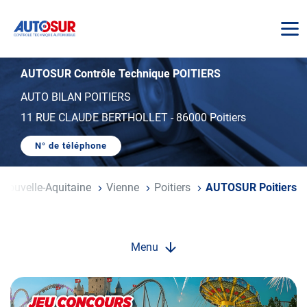
AUTOSUR
AUTOSUR Contrôle Technique POITIERS
AUTO BILAN POITIERS
11 RUE CLAUDE BERTHOLLET
-
86000 Poitiers
N° de téléphone
AFFICHER
LE
NUMÉRO
DE
Nouvelle-Aquitaine
Vienne
Poitiers
AUTOSUR Poitiers
TÉLÉPHONE
DU
CENTRE
AUTOSUR
POITIERS
Menu
Opération
spéciale