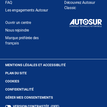
FAQ
Découvrez Autosur
Classic
Les engagements Autosur
Ouvrir un centre
Nous rejoindre
Marque préférée des
français
(OUVRE
MENTIONS LÉGALES ET ACCESSIBLITÉ
DANS
PLAN DU SITE
UNE
NOUVELLE
(OUVRE
COOKIES
FENÊTRE)
DANS
(OUVRE
CONFIDENTIALITÉ
UNE
DANS
NOUVELLE
GÉRER MES CONSENTEMENTS
UNE
FENÊTRE)
NOUVELLE
VERSION CONTRASTÉE (
OFF
)