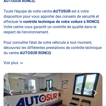
AUTOSUR RONCQ.
Toute l’équipe de votre centre
AUTOSUR
est à votre
disposition pour vous apporter des conseils de sécurité et
effectuer le
contrôle technique de votre voiture à RONCQ
.
Votre centre vous garantit un contrôle de qualité dans le
respect de l’environnement.
Pour connaître l’état de votre véhicule à tout moment,
découvrez les différentes prestations de contrôle technique
du centre
AUTOSUR RONCQ
:
Voir plus
• le contrôle technique obligatoire
• la contre-visite
• le contrôle pollution
• le contrôle des véhicules hybrides ou électriques
• le contrôle technique des véhicules GPL/Gaz*