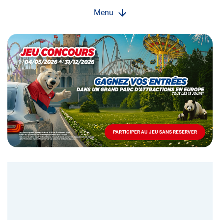
Menu
Opération
spéciale
Mai
-
Décembre
2026
-
Locations
PARTICIPER AU JEU SANS RESERVER
PARTICIPER
AU
JEU
SANS
RESERVER