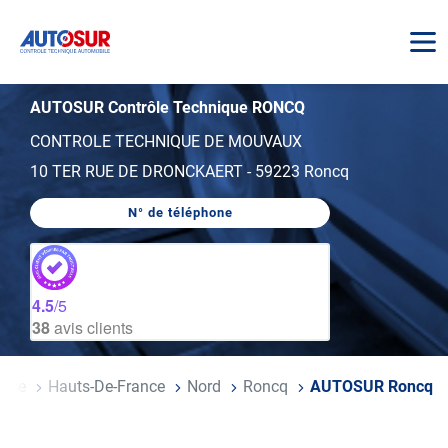
AUTOSUR
AUTOSUR Contrôle Technique RONCQ
CONTROLE TECHNIQUE DE MOUVAUX
10 TER RUE DE DRONCKAERT
-
59223 Roncq
N° de téléphone
AFFICHER
LE
NUMÉRO
DE
TÉLÉPHONE
DU
4.5
/5
CENTRE
38
avis clients
AUTOSUR
RONCQ
ance
Hauts-De-France
Nord
Roncq
AUTOSUR Roncq