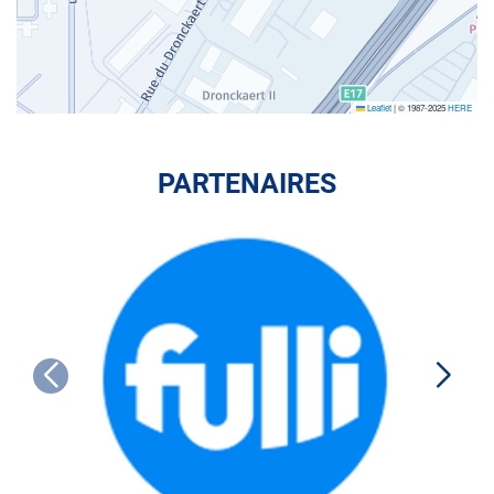
Leaflet
|
© 1987-2025
HERE
PARTENAIRES