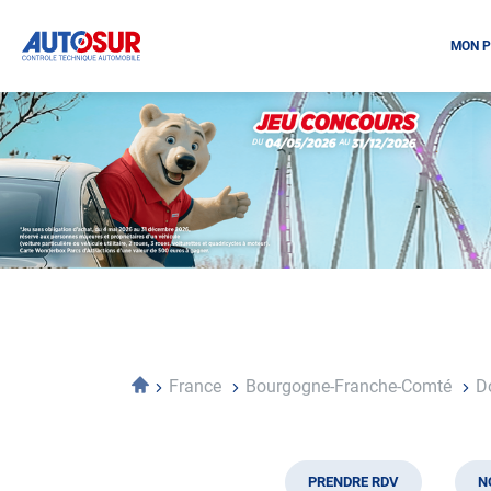
MON P
Opération
spéciale
Mai
-
Décembre
2026
-
Locations
Accueil
France
Bourgogne-Franche-Comté
D
PRENDRE RDV
N