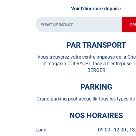
Voir l'itinéraire depuis :
• le pré-contrôle contrôle technique ou contrôle 
(Contre visite gratuite pour les contrôles ayant 
CA
Départ
N’attendez plus pour votre sécurité et faire vér
PAR TRANSPORT
contrôle technique.
Vous trouverez votre centre impasse de la Che
A très bientôt chez
AUTOSUR ARCEY
.
le magasin COLRYUPT face à l' entreprise T
BERGER
*Prestation à vérifier auprès du centre
PARKING
Grand parking peut accueillir tous les types de
NOS HORAIRES
Lundi
09:00
-
12:00
13