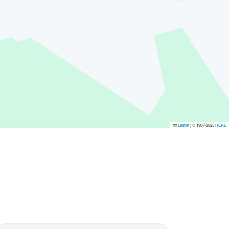
Leaflet
|
© 1987-2025
HERE