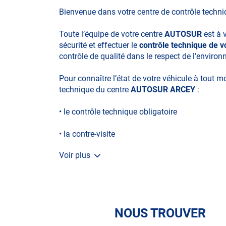
Bienvenue dans votre centre de contrôle techn
Toute l’équipe de votre centre
AUTOSUR
est à 
sécurité et effectuer le
contrôle technique de v
contrôle de qualité dans le respect de l’enviro
Pour connaître l’état de votre véhicule à tout 
technique du centre
AUTOSUR ARCEY
:
• le contrôle technique obligatoire
• la contre-visite
Voir plus
• le contrôle pollution
• le contrôle des véhicules hybrides ou électriq
• le contrôle technique des véhicules GPL/Gaz*
NOUS TROUVER
• le contrôle de la Catégorie L (moto, scooter, m