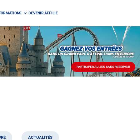
FORMATIONS
DEVENIR AFFILIE
PARTICIPER AU JEU SANS RESERVER
PARTICIPER
AU
JEU
SANS
RESERVER
URE
ACTUALITÉS