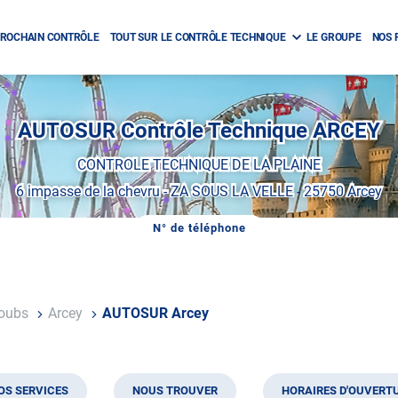
ROCHAIN CONTRÔLE
TOUT SUR LE CONTRÔLE TECHNIQUE
LE GROUPE
NOS 
AUTOSUR Contrôle Technique ARCEY
CONTROLE TECHNIQUE DE LA PLAINE
6 impasse de la chevru
-
ZA SOUS LA VELLE
-
25750 Arcey
N° de téléphone
AFFICHER
LE
NUMÉRO
DE
TÉLÉPHONE
DU
oubs
Arcey
AUTOSUR Arcey
CENTRE
AUTOSUR
ARCEY
OS SERVICES
NOUS TROUVER
HORAIRES D'OUVERT