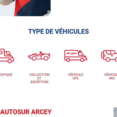
TYPE DE VÉHICULES
CIFIQUE
COLLECTION
VÉHICULE
VÉHICU
ET
GPL
4X4
EXCEPTION
ue AUTOSUR ARCEY