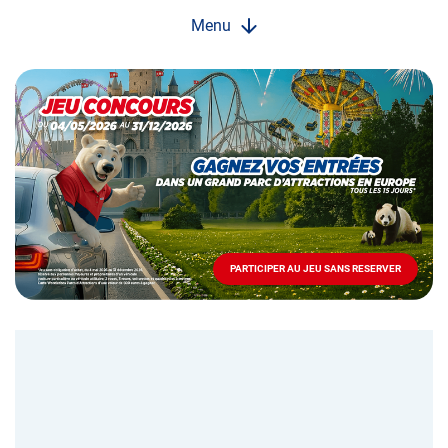
Menu
Opération
spéciale
Mai
-
Décembre
2026
-
Locations
PARTICIPER AU JEU SANS RESERVER
PARTICIPER
AU
JEU
SANS
RESERVER