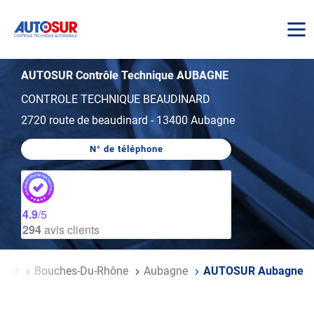
AUTOSUR
AUTOSUR Contrôle Technique AUBAGNE
CONTROLE TECHNIQUE BEAUDINARD
2720 route de beaudinard
-
13400 Aubagne
N° de téléphone
AFFICHER
LE
NUMÉRO
DE
TÉLÉPHONE
DU
4.9
/5
CENTRE
294
avis clients
AUTOSUR
AUBAGNE
'azur
Bouches-Du-Rhône
Aubagne
AUTOSUR Aubagne