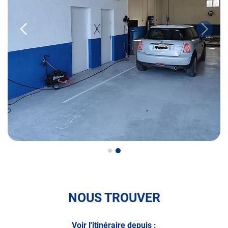
• le contrôle de la Catégorie L (moto, scooter, mobylette, 3
roues, quad, voiturette, voiture sans permis)
• le pré-contrôle contrôle technique ou contrôle technique
volontaire / partiel
N’attendez plus pour votre sécurité et faire vérifier votre
véhicule : Prenez RDV dans votre
centre de contrôle
technique.
A très bientôt chez
AUTOSUR AUBAGNE
.
*Prestation à vérifier auprès du centre
NOUS TROUVER
Voir l'itinéraire depuis :