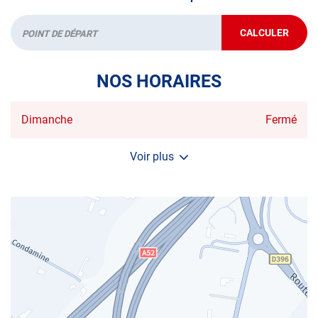
CALCULER
JUSQU'AU
Départ
POINT
DE
VENTE
NOS HORAIRES
AUTOSUR
AUBAGNE
Horaires
Dimanche
Fermé
d'ouverture
d'aujourd'hui
Voir plus
et
les
horaires
d'ouverture
du
centre
AUTOSUR
AUBAGNE