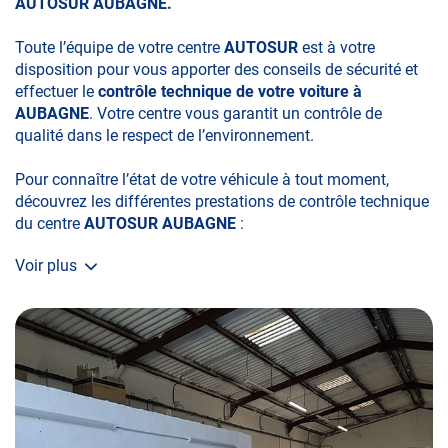
AUTOSUR AUBAGNE.
Toute l’équipe de votre centre
AUTOSUR
est à votre
disposition pour vous apporter des conseils de sécurité et
effectuer le
contrôle technique de votre voiture à
AUBAGNE
. Votre centre vous garantit un contrôle de
qualité dans le respect de l’environnement.
Pour connaître l’état de votre véhicule à tout moment,
découvrez les différentes prestations de contrôle technique
du centre
AUTOSUR AUBAGNE
:
Voir plus
• le contrôle technique obligatoire
• la contre-visite
• le contrôle pollution
• le contrôle des véhicules hybrides ou électriques
• le contrôle technique des véhicules GPL/Gaz*