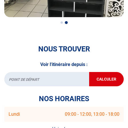
véhicule : Prenez RDV dans votre
centre de contrôle
technique.
A très bientôt chez
AUTOSUR BÉON
.
*Prestation à vérifier auprès du centre
NOUS TROUVER
Voir l'itinéraire depuis :
CALCULER
JUSQU'AU
Départ
POINT
DE
VENTE
NOS HORAIRES
AUTOSUR
BÉON
Horaires
Lundi
09:00
-
12:00
13:00
-
18:00
d'ouverture
d'aujourd'hui