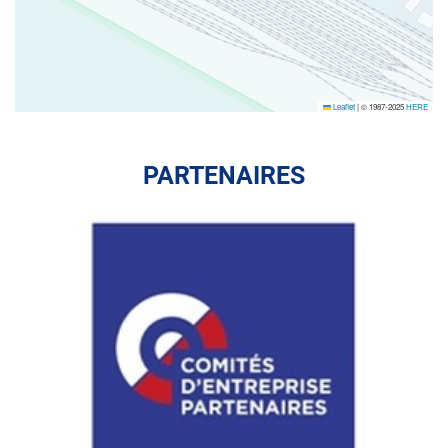
Leaflet
|
© 1987-2025
HERE
PARTENAIRES