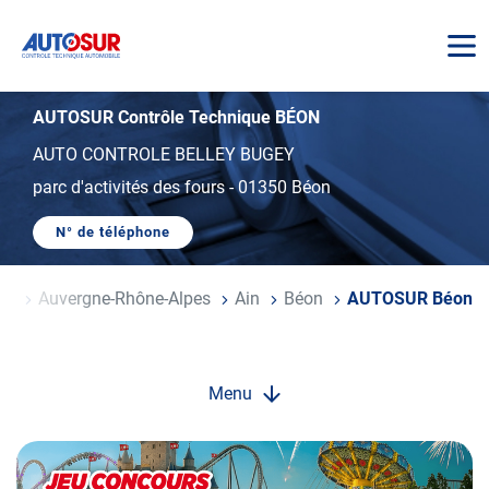
AUTOSUR
AUTOSUR Contrôle Technique BÉON
AUTO CONTROLE BELLEY BUGEY
parc d'activités des fours
-
01350 Béon
N° de téléphone
AFFICHER
LE
NUMÉRO
DE
ce
Auvergne-Rhône-Alpes
Ain
Béon
AUTOSUR Béon
TÉLÉPHONE
DU
CENTRE
AUTOSUR
BÉON
Menu
Opération
spéciale