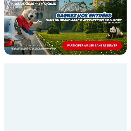
Mai
-
Décembre
2026
-
Locations
PARTICIPER AU JEU SANS RESERVER
PARTICIPER
AU
JEU
SANS
RESERVER