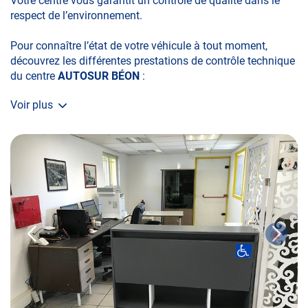
Votre centre vous garantit un contrôle de qualité dans le
respect de l’environnement.
Pour connaître l’état de votre véhicule à tout moment,
découvrez les différentes prestations de contrôle technique
du centre
AUTOSUR BÉON
:
Voir plus
• le contrôle technique obligatoire
• la contre-visite
• le contrôle pollution
• le contrôle des véhicules hybrides ou électriques
• le contrôle technique des véhicules GPL/Gaz*
• le pré-contrôle contrôle technique ou contrôle technique
volontaire / partiel
N’attendez plus pour votre sécurité et faire vérifier votre